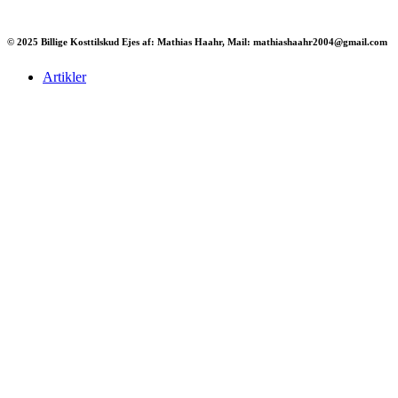
© 2025 Billige Kosttilskud Ejes af: Mathias Haahr, Mail: mathiashaahr2004@gmail.com
Artikler
Har du brug for en billig lejebil kan du finde
billige biler til leje
her