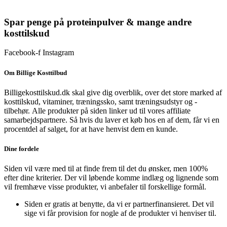
145 kr..
108 kr..
Spar penge på proteinpulver & mange andre
kosttilskud
Facebook-f
Instagram
Om Billige Kosttilbud
Billigekosttilskud.dk skal give dig overblik, over det store marked af
kosttilskud, vitaminer, træningssko, samt træningsudstyr og -
tilbehør.
Alle produkter på siden linker ud til vores affiliate
samarbejdspartnere. Så hvis du laver et køb hos en af dem, får vi en
procentdel af salget, for at have henvist dem en kunde.
Dine fordele
Siden vil være med til at finde frem til det du ønsker, men 100%
efter dine kriterier. Der vil løbende komme indlæg og lignende som
vil fremhæve visse produkter, vi anbefaler til forskellige formål.
Siden er gratis at benytte, da vi er partnerfinansieret. Det vil
sige vi får provision for nogle af de produkter vi henviser til.