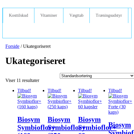
Videre
til
indhold
Kosttilskud
Vitaminer
Vægttab
Træningsudstyr
Forside
/ Ukategoriseret
Ukategoriseret
Viser 11 resultater
Tilbud!
Tilbud!
Tilbud!
Tilbud!
Biosym
Biosym
Biosym
Biosym
Symbioflor+
Symbioflor+
Symbioflor+
Symbiof