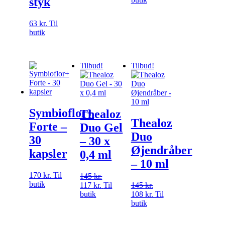
styk
pris
pris
var:
er:
63
kr.
Til
310 kr..
200 kr..
butik
Tilbud!
Tilbud!
Symbioflor+
Thealoz
Thealoz
Forte –
Duo Gel
Duo
30
– 30 x
Øjendråber
kapsler
0,4 ml
– 10 ml
170
kr.
Til
145
kr.
butik
Den
Den
117
kr.
Til
145
kr.
oprindelige
aktuelle
Den
Den
butik
108
kr.
Til
pris
pris
oprindelige
aktuelle
butik
var:
er:
pris
pris
145 kr..
117 kr..
var:
er: