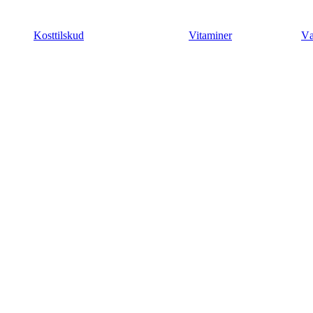
Videre
til
Kosttilskud
Vitaminer
Væ
indhold