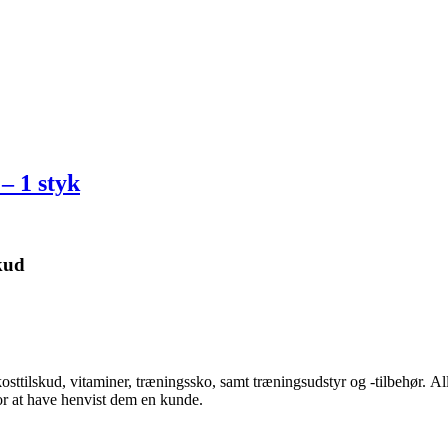
– 1 styk
kud
kosttilskud, vitaminer, træningssko, samt træningsudstyr og -tilbehør.
Al
for at have henvist dem en kunde.