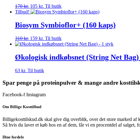
Den
Den
170
kr.
105
kr.
Til butik
oprindelige
aktuelle
Tilbud!
pris
pris
var:
er:
Biosym Symbioflor+ (160 kaps)
170 kr..
105 kr..
Den
Den
310
kr.
159
kr.
Til butik
oprindelige
aktuelle
pris
pris
var:
er:
Økologisk indkøbsnet (String Net Bag) 
310 kr..
159 kr..
63
kr.
Til butik
Spar penge på proteinpulver & mange andre kosttils
Facebook-f
Instagram
Om Billige Kosttilbud
Billigekosttilskud.dk skal give dig overblik, over det store marked af 
Så hvis du laver et køb hos en af dem, får vi en procentdel af salget, 
Dine fordele