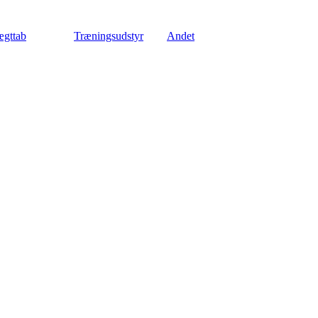
gttab
Træningsudstyr
Andet