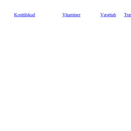
Videre
til
Kosttilskud
Vitaminer
Vægttab
Træ
indhold