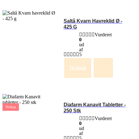
Saltå Kvarn Havreklid Ø -
425 G
Vurderet
0
ud
af
5
Til Butik
Diafarm Kanavit Tabletter -
Nedsat
250 Stk
Vurderet
0
ud
af
5