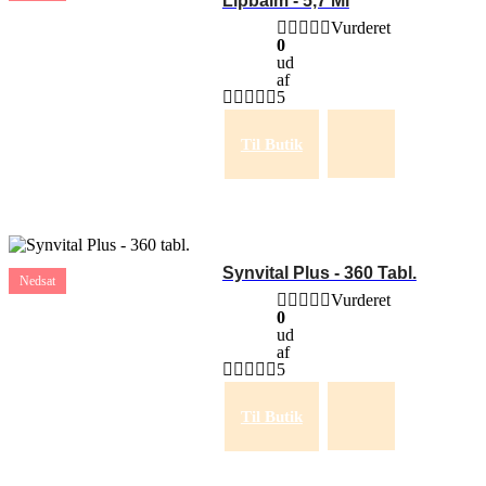
Lipbalm - 5,7 Ml
Vurderet
0
ud
af
5
Til Butik
Synvital Plus - 360 Tabl.
Nedsat
Vurderet
0
ud
af
5
Til Butik