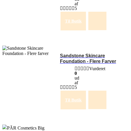
af
5
Til Butik
Sandstone Skincare
Foundation - Flere Farver
Vurderet
0
ud
af
5
Til Butik