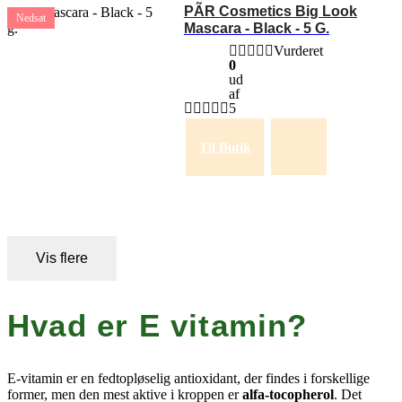
PÃR Cosmetics Big Look
Nedsat
Mascara - Black - 5 G.
Vurderet
0
ud
af
5
Til Butik
Vis flere
Hvad er E vitamin?
E-vitamin er en fedtopløselig antioxidant, der findes i forskellige
former, men den mest aktive i kroppen er
alfa-tocopherol
. Det