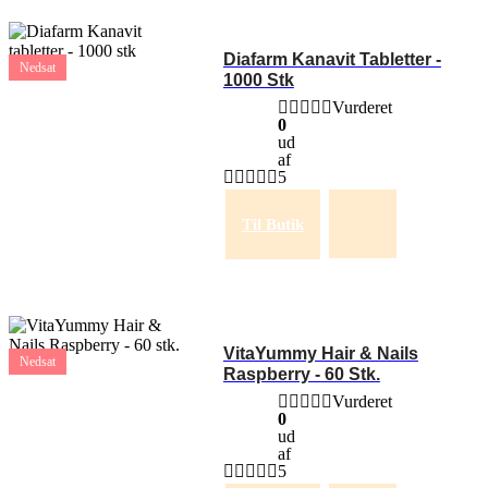
Diafarm Kanavit Tabletter -
Nedsat
1000 Stk
Vurderet
0
ud
af
5
Til Butik
VitaYummy Hair & Nails
Nedsat
Raspberry - 60 Stk.
Vurderet
0
ud
af
5