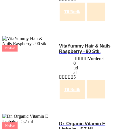
Til Butik
VitaYummy Hair & Nails
Nedsat
Raspberry - 90 Stk.
Vurderet
0
ud
af
5
Til Butik
Dr. Organic Vitamin E
Nedsat