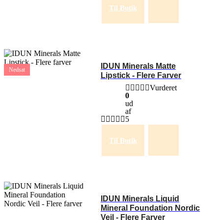
Til Butik
IDUN Minerals Matte
Nedsat
Lipstick - Flere Farver
Vurderet
0
ud
af
5
Til Butik
IDUN Minerals Liquid
Mineral Foundation Nordic
Veil - Flere Farver