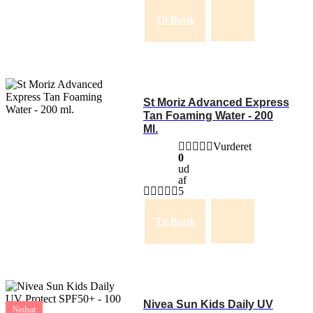
Til Butik
St Moriz Advanced Express
Tan Foaming Water - 200
Ml.
Vurderet
0
ud
af
5
Til Butik
Nivea Sun Kids Daily UV
Nedsat