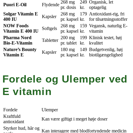
268 mg
249
Organisk, let
Puori E-Oil
Flydende
pr. dosis
kr.
optagelig
Solgar Vitamin E
268 mg
179
Antioxidant-rig, fri
Kapsler
400 IU
pr. kapsel
kr.
for tilsætningsstoffer
NOW Foods
268 mg
159
Vegansk, naturlig E-
Softgels
Vitamin E 400 IU
pr. kapsel
kr.
vitamin
Pharma Nord
200 mg
199
Klinisk testet, høj
Tabletter
Bio-E-Vitamin
pr. tablet
kr.
kvalitet
Nature’s Bounty
180 mg
149
Budgetvenlig, høj
Kapsler
Vitamin E
pr. kapsel
kr.
biotilgængelighed
Fordele og Ulemper ved
E vitamin
Fordele
Ulemper
Kraftfuld
Kan være giftigt i meget høje doser
antioxidant
Styrker hud, hår og
Kan interagere med blodfortyndende medicin