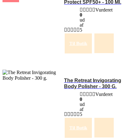
Protect SPF50+ - 100 Ml.
Vurderet
0
ud
af
5
Til Butik
The Retreat Invigorating
Body Polisher - 300 G.
Vurderet
0
ud
af
5
Til Butik