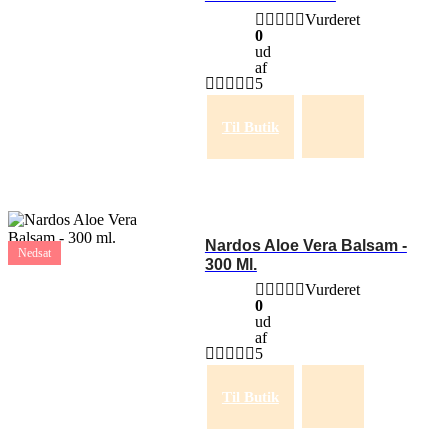
Vurderet
0
ud
af
5
Til Butik
Nardos Aloe Vera Balsam -
Nedsat
300 Ml.
Vurderet
0
ud
af
5
Til Butik