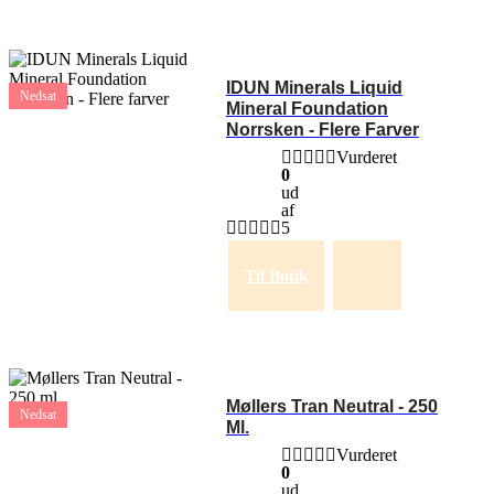
IDUN Minerals Liquid
Nedsat
Mineral Foundation
Norrsken - Flere Farver
Vurderet
0
ud
af
5
Til Butik
Møllers Tran Neutral - 250
Nedsat
Ml.
Vurderet
0
ud