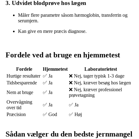
3. Udvidet blodprøve hos lægen
Måler flere parametre såsom hæmoglobin, transferrin og
serumjern.
Kan give en mere præcis diagnose.
Fordele ved at bruge en hjemmetest
Fordele
Hjemmetest
Laboratorietest
Hurtige resultater
✅ Ja
❌ Nej, tager typisk 1-3 dage
Tidsbesparende
✅ Ja
❌ Nej, kræver besøg hos lægen
❌ Nej, kræver professionel
Nem at bruge
✅ Ja
prøvetagning
Overvågning
✅ Ja
✅ Ja
over tid
Præcision
✅ God
✅ Høj
Sådan vælger du den bedste jernmangel