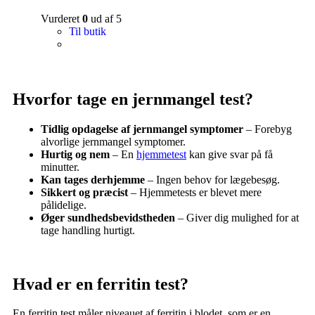
Vurderet
0
ud af 5
Til butik
Hvorfor tage en jernmangel test?
Tidlig opdagelse af jernmangel symptomer
– Forebyg
alvorlige jernmangel symptomer.
Hurtig og nem
– En
hjemmetest
kan give svar på få
minutter.
Kan tages derhjemme
– Ingen behov for lægebesøg.
Sikkert og præcist
– Hjemmetests er blevet mere
pålidelige.
Øger sundhedsbevidstheden
– Giver dig mulighed for at
tage handling hurtigt.
Hvad er en ferritin test?
En ferritin test måler niveauet af ferritin i blodet, som er en