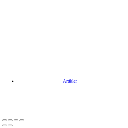
Artikler
Har du brug for en billig lejebil kan du finde
billige biler til leje
her