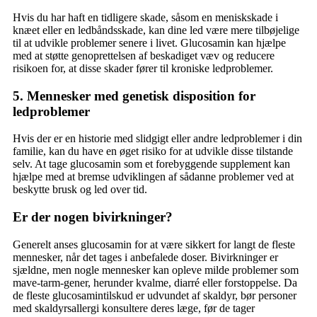
Hvis du har haft en tidligere skade, såsom en meniskskade i
knæet eller en ledbåndsskade, kan dine led være mere tilbøjelige
til at udvikle problemer senere i livet. Glucosamin kan hjælpe
med at støtte genoprettelsen af beskadiget væv og reducere
risikoen for, at disse skader fører til kroniske ledproblemer.
5. Mennesker med genetisk disposition for
ledproblemer
Hvis der er en historie med slidgigt eller andre ledproblemer i din
familie, kan du have en øget risiko for at udvikle disse tilstande
selv. At tage glucosamin som et forebyggende supplement kan
hjælpe med at bremse udviklingen af sådanne problemer ved at
beskytte brusk og led over tid.
Er der nogen bivirkninger?
Generelt anses glucosamin for at være sikkert for langt de fleste
mennesker, når det tages i anbefalede doser. Bivirkninger er
sjældne, men nogle mennesker kan opleve milde problemer som
mave-tarm-gener, herunder kvalme, diarré eller forstoppelse. Da
de fleste glucosamintilskud er udvundet af skaldyr, bør personer
med skaldyrsallergi konsultere deres læge, før de tager