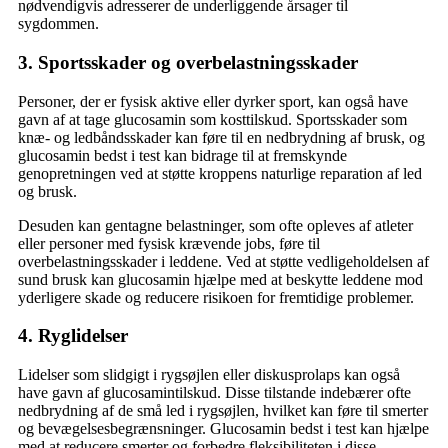
nødvendigvis adresserer de underliggende årsager til
sygdommen.
3. Sportsskader og overbelastningsskader
Personer, der er fysisk aktive eller dyrker sport, kan også have
gavn af at tage glucosamin som kosttilskud. Sportsskader som
knæ- og ledbåndsskader kan føre til en nedbrydning af brusk, og
glucosamin bedst i test kan bidrage til at fremskynde
genopretningen ved at støtte kroppens naturlige reparation af led
og brusk.
Desuden kan gentagne belastninger, som ofte opleves af atleter
eller personer med fysisk krævende jobs, føre til
overbelastningsskader i leddene. Ved at støtte vedligeholdelsen af
sund brusk kan glucosamin hjælpe med at beskytte leddene mod
yderligere skade og reducere risikoen for fremtidige problemer.
4. Ryglidelser
Lidelser som slidgigt i rygsøjlen eller diskusprolaps kan også
have gavn af glucosamintilskud. Disse tilstande indebærer ofte
nedbrydning af de små led i rygsøjlen, hvilket kan føre til smerter
og bevægelsesbegrænsninger. Glucosamin bedst i test kan hjælpe
med at reducere smerter og forbedre fleksibiliteten i disse