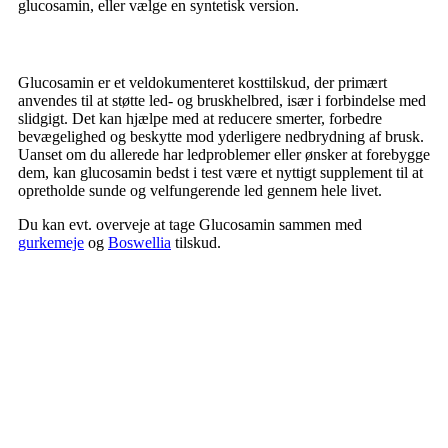
glucosamin, eller vælge en syntetisk version.
Glucosamin er et veldokumenteret kosttilskud, der primært
anvendes til at støtte led- og bruskhelbred, især i forbindelse med
slidgigt. Det kan hjælpe med at reducere smerter, forbedre
bevægelighed og beskytte mod yderligere nedbrydning af brusk.
Uanset om du allerede har ledproblemer eller ønsker at forebygge
dem, kan glucosamin bedst i test være et nyttigt supplement til at
opretholde sunde og velfungerende led gennem hele livet.
Du kan evt. overveje at tage Glucosamin sammen med
gurkemeje
og
Boswellia
tilskud.