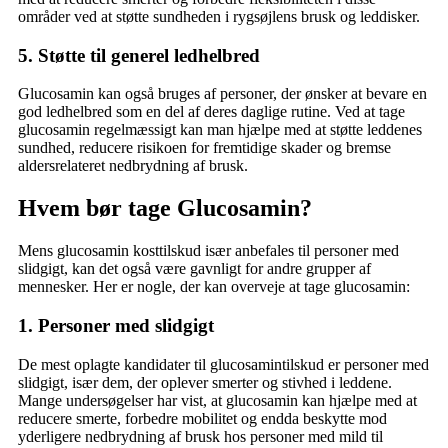
områder ved at støtte sundheden i rygsøjlens brusk og leddisker.
5. Støtte til generel ledhelbred
Glucosamin kan også bruges af personer, der ønsker at bevare en
god ledhelbred som en del af deres daglige rutine. Ved at tage
glucosamin regelmæssigt kan man hjælpe med at støtte leddenes
sundhed, reducere risikoen for fremtidige skader og bremse
aldersrelateret nedbrydning af brusk.
Hvem bør tage Glucosamin?
Mens glucosamin kosttilskud især anbefales til personer med
slidgigt, kan det også være gavnligt for andre grupper af
mennesker. Her er nogle, der kan overveje at tage glucosamin:
1. Personer med slidgigt
De mest oplagte kandidater til glucosamintilskud er personer med
slidgigt, især dem, der oplever smerter og stivhed i leddene.
Mange undersøgelser har vist, at glucosamin kan hjælpe med at
reducere smerte, forbedre mobilitet og endda beskytte mod
yderligere nedbrydning af brusk hos personer med mild til