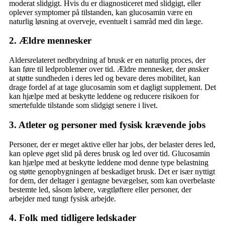
moderat slidgigt. Hvis du er diagnosticeret med slidgigt, eller
oplever symptomer på tilstanden, kan glucosamin være en
naturlig løsning at overveje, eventuelt i samråd med din læge.
2. Ældre mennesker
Aldersrelateret nedbrydning af brusk er en naturlig proces, der
kan føre til ledproblemer over tid. Ældre mennesker, der ønsker
at støtte sundheden i deres led og bevare deres mobilitet, kan
drage fordel af at tage glucosamin som et dagligt supplement. Det
kan hjælpe med at beskytte leddene og reducere risikoen for
smertefulde tilstande som slidgigt senere i livet.
3. Atleter og personer med fysisk krævende jobs
Personer, der er meget aktive eller har jobs, der belaster deres led,
kan opleve øget slid på deres brusk og led over tid. Glucosamin
kan hjælpe med at beskytte leddene mod denne type belastning
og støtte genopbygningen af beskadiget brusk. Det er især nyttigt
for dem, der deltager i gentagne bevægelser, som kan overbelaste
bestemte led, såsom løbere, vægtløftere eller personer, der
arbejder med tungt fysisk arbejde.
4. Folk med tidligere ledskader