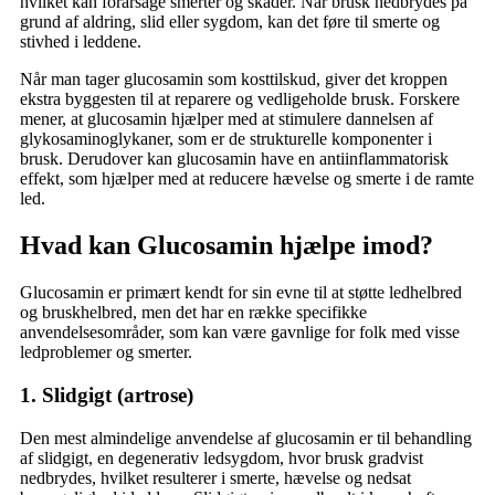
hvilket kan forårsage smerter og skader. Når brusk nedbrydes på
grund af aldring, slid eller sygdom, kan det føre til smerte og
stivhed i leddene.
Når man tager glucosamin som kosttilskud, giver det kroppen
ekstra byggesten til at reparere og vedligeholde brusk. Forskere
mener, at glucosamin hjælper med at stimulere dannelsen af
glykosaminoglykaner, som er de strukturelle komponenter i
brusk. Derudover kan glucosamin have en antiinflammatorisk
effekt, som hjælper med at reducere hævelse og smerte i de ramte
led.
Hvad kan Glucosamin hjælpe imod?
Glucosamin er primært kendt for sin evne til at støtte ledhelbred
og bruskhelbred, men det har en række specifikke
anvendelsesområder, som kan være gavnlige for folk med visse
ledproblemer og smerter.
1. Slidgigt (artrose)
Den mest almindelige anvendelse af glucosamin er til behandling
af slidgigt, en degenerativ ledsygdom, hvor brusk gradvist
nedbrydes, hvilket resulterer i smerte, hævelse og nedsat