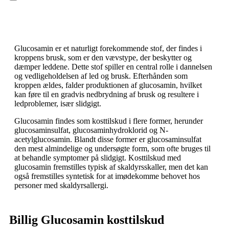
Hamburger Toggle Menu
Glucosamin er et naturligt forekommende stof, der findes i
kroppens brusk, som er den vævstype, der beskytter og
dæmper leddene. Dette stof spiller en central rolle i dannelsen
og vedligeholdelsen af led og brusk. Efterhånden som
kroppen ældes, falder produktionen af glucosamin, hvilket
kan føre til en gradvis nedbrydning af brusk og resultere i
ledproblemer, især slidgigt.
Glucosamin findes som kosttilskud i flere former, herunder
glucosaminsulfat, glucosaminhydroklorid og N-
acetylglucosamin. Blandt disse former er glucosaminsulfat
den mest almindelige og undersøgte form, som ofte bruges til
at behandle symptomer på slidgigt. Kosttilskud med
glucosamin fremstilles typisk af skaldyrsskaller, men det kan
også fremstilles syntetisk for at imødekomme behovet hos
personer med skaldyrsallergi.
Billig Glucosamin kosttilskud