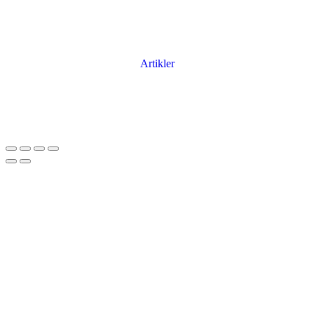
Artikler
Har du brug for en billig lejebil kan du finde
billige biler til leje
her