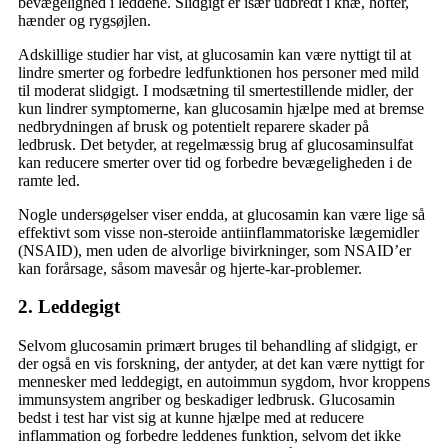
bevægelighed i leddene. Slidgigt er især udbredt i knæ, hofter,
hænder og rygsøjlen.
Adskillige studier har vist, at glucosamin kan være nyttigt til at
lindre smerter og forbedre ledfunktionen hos personer med mild
til moderat slidgigt. I modsætning til smertestillende midler, der
kun lindrer symptomerne, kan glucosamin hjælpe med at bremse
nedbrydningen af brusk og potentielt reparere skader på
ledbrusk. Det betyder, at regelmæssig brug af glucosaminsulfat
kan reducere smerter over tid og forbedre bevægeligheden i de
ramte led.
Nogle undersøgelser viser endda, at glucosamin kan være lige så
effektivt som visse non-steroide antiinflammatoriske lægemidler
(NSAID), men uden de alvorlige bivirkninger, som NSAID’er
kan forårsage, såsom mavesår og hjerte-kar-problemer.
2. Leddegigt
Selvom glucosamin primært bruges til behandling af slidgigt, er
der også en vis forskning, der antyder, at det kan være nyttigt for
mennesker med leddegigt, en autoimmun sygdom, hvor kroppens
immunsystem angriber og beskadiger ledbrusk. Glucosamin
bedst i test har vist sig at kunne hjælpe med at reducere
inflammation og forbedre leddenes funktion, selvom det ikke