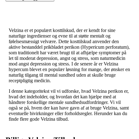
Velzina er et populært kosttilskud, der er kendt for sine
naturlige ingredienser og evne til at støtte mentalt og
følelsesmæssigt velvære. Dette kosttilskud anvender den
aktive bestanddel prikbladet perikon (Hypericum perforatum),
som traditionelt har været brugt til at afhjælpe symptomer på
let til moderat depression, angst og stress, som naturmedicin
mod angst depression og stress. I de senere år er Velzina
hypercum blevet en populær løsning for mange, der ønsker en
naturlig tilgang til mental sundhed uden at skulle bruge
receptpligtig medicin.
I denne kategoritekst vil vi udforske, hvad Velzina perikon er,
hvad det indeholder, og hvordan det kan hjælpe med at
håndtere forskellige mentale sundhedsudfordringer. Vi vil
også se på, hvem der kan have gavn af at bruge Velzina, samt
eventuelle bivirkninger eller forholdsregler. Herunder kan du
finde flere gode Velzina tilbud.