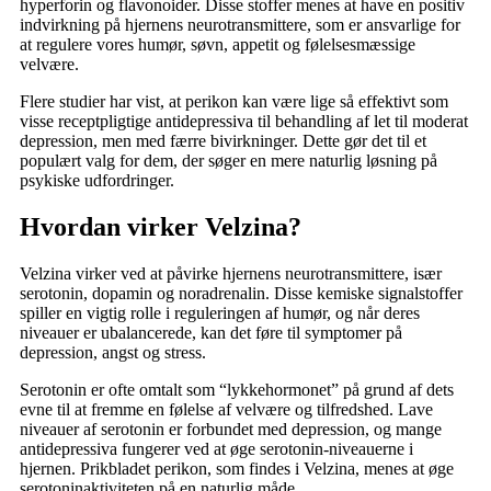
hyperforin og flavonoider. Disse stoffer menes at have en positiv
indvirkning på hjernens neurotransmittere, som er ansvarlige for
at regulere vores humør, søvn, appetit og følelsesmæssige
velvære.
Flere studier har vist, at perikon kan være lige så effektivt som
visse receptpligtige antidepressiva til behandling af let til moderat
depression, men med færre bivirkninger. Dette gør det til et
populært valg for dem, der søger en mere naturlig løsning på
psykiske udfordringer.
Hvordan virker Velzina?
Velzina virker ved at påvirke hjernens neurotransmittere, især
serotonin, dopamin og noradrenalin. Disse kemiske signalstoffer
spiller en vigtig rolle i reguleringen af humør, og når deres
niveauer er ubalancerede, kan det føre til symptomer på
depression, angst og stress.
Serotonin er ofte omtalt som “lykkehormonet” på grund af dets
evne til at fremme en følelse af velvære og tilfredshed. Lave
niveauer af serotonin er forbundet med depression, og mange
antidepressiva fungerer ved at øge serotonin-niveauerne i
hjernen. Prikbladet perikon, som findes i Velzina, menes at øge
serotoninaktiviteten på en naturlig måde.