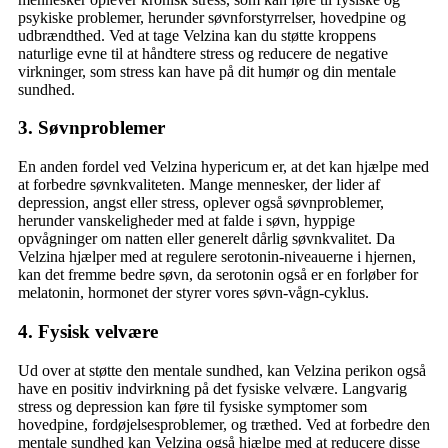
psykiske problemer, herunder søvnforstyrrelser, hovedpine og
udbrændthed. Ved at tage Velzina kan du støtte kroppens
naturlige evne til at håndtere stress og reducere de negative
virkninger, som stress kan have på dit humør og din mentale
sundhed.
3. Søvnproblemer
En anden fordel ved Velzina hypericum er, at det kan hjælpe med
at forbedre søvnkvaliteten. Mange mennesker, der lider af
depression, angst eller stress, oplever også søvnproblemer,
herunder vanskeligheder med at falde i søvn, hyppige
opvågninger om natten eller generelt dårlig søvnkvalitet. Da
Velzina hjælper med at regulere serotonin-niveauerne i hjernen,
kan det fremme bedre søvn, da serotonin også er en forløber for
melatonin, hormonet der styrer vores søvn-vågn-cyklus.
4. Fysisk velvære
Ud over at støtte den mentale sundhed, kan Velzina perikon også
have en positiv indvirkning på det fysiske velvære. Langvarig
stress og depression kan føre til fysiske symptomer som
hovedpine, fordøjelsesproblemer, og træthed. Ved at forbedre den
mentale sundhed kan Velzina også hjælpe med at reducere disse