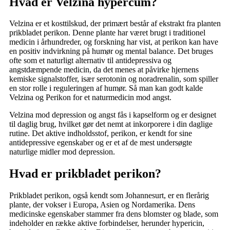
Hvad er Velzina hypercum?
Velzina er et kosttilskud, der primært består af ekstrakt fra planten
prikbladet perikon. Denne plante har været brugt i traditionel
medicin i århundreder, og forskning har vist, at perikon kan have
en positiv indvirkning på humør og mental balance. Det bruges
ofte som et naturligt alternativ til antidepressiva og
angstdæmpende medicin, da det menes at påvirke hjernens
kemiske signalstoffer, især serotonin og noradrenalin, som spiller
en stor rolle i reguleringen af humør. Så man kan godt kalde
Velzina og Perikon for et naturmedicin mod angst.
Velzina mod depression og angst fås i kapselform og er designet
til daglig brug, hvilket gør det nemt at inkorporere i din daglige
rutine. Det aktive indholdsstof, perikon, er kendt for sine
antidepressive egenskaber og er et af de mest undersøgte
naturlige midler mod depression.
Hvad er prikbladet perikon?
Prikbladet perikon, også kendt som Johannesurt, er en flerårig
plante, der vokser i Europa, Asien og Nordamerika. Dens
medicinske egenskaber stammer fra dens blomster og blade, som
indeholder en række aktive forbindelser, herunder hypericin,