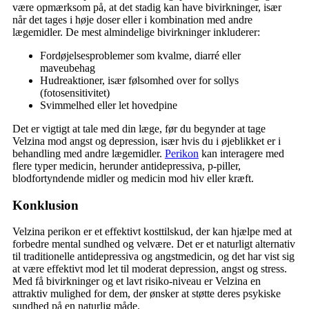
være opmærksom på, at det stadig kan have bivirkninger, især
når det tages i høje doser eller i kombination med andre
lægemidler. De mest almindelige bivirkninger inkluderer:
Fordøjelsesproblemer som kvalme, diarré eller
maveubehag
Hudreaktioner, især følsomhed over for sollys
(fotosensitivitet)
Svimmelhed eller let hovedpine
Det er vigtigt at tale med din læge, før du begynder at tage
Velzina mod angst og depression, især hvis du i øjeblikket er i
behandling med andre lægemidler.
Perikon
kan interagere med
flere typer medicin, herunder antidepressiva, p-piller,
blodfortyndende midler og medicin mod hiv eller kræft.
Konklusion
Velzina perikon er et effektivt kosttilskud, der kan hjælpe med at
forbedre mental sundhed og velvære. Det er et naturligt alternativ
til traditionelle antidepressiva og angstmedicin, og det har vist sig
at være effektivt mod let til moderat depression, angst og stress.
Med få bivirkninger og et lavt risiko-niveau er Velzina en
attraktiv mulighed for dem, der ønsker at støtte deres psykiske
sundhed på en naturlig måde.