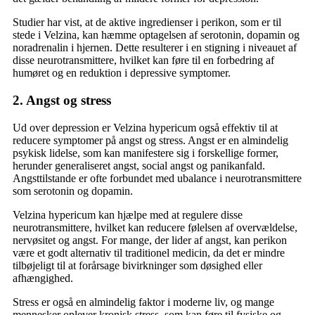
Studier har vist, at de aktive ingredienser i perikon, som er til
stede i Velzina, kan hæmme optagelsen af serotonin, dopamin og
noradrenalin i hjernen. Dette resulterer i en stigning i niveauet af
disse neurotransmittere, hvilket kan føre til en forbedring af
humøret og en reduktion i depressive symptomer.
2. Angst og stress
Ud over depression er Velzina hypericum også effektiv til at
reducere symptomer på angst og stress. Angst er en almindelig
psykisk lidelse, som kan manifestere sig i forskellige former,
herunder generaliseret angst, social angst og panikanfald.
Angsttilstande er ofte forbundet med ubalance i neurotransmittere
som serotonin og dopamin.
Velzina hypericum kan hjælpe med at regulere disse
neurotransmittere, hvilket kan reducere følelsen af overvældelse,
nervøsitet og angst. For mange, der lider af angst, kan perikon
være et godt alternativ til traditionel medicin, da det er mindre
tilbøjeligt til at forårsage bivirkninger som døsighed eller
afhængighed.
Stress er også en almindelig faktor i moderne liv, og mange
mennesker oplever kronisk stress, som kan føre til fysiske og