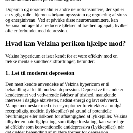
Dopamin og noradrenalin er andre neurotransmittere, der spiller
en vigtig rolle i hjernens belønningssystem og regulering af stress
og energiniveau. Ved at påvirke disse neurotransmittere, kan
Velzina bidrage til at reducere følelsen af træthed og apati, hvilket
ofte er forbundet med depression.
Hvad kan Velzina perikon hjælpe mod?
Velzina hypericum er især kendt for at være effektiv mod en
række mentale sundhedsudfordringer, herunder:
1. Let til moderat depression
Den mest kendte anvendelse af Velzina hypericum er til
behandling af let til moderat depression. Depressive tilstande er
kendetegnet ved vedvarende følelser af tristhed, manglende
interesse i daglige aktiviteter, nedsat energi og lavt selvværd.
Mange mennesker med disse symptomer foretrækker at undgå
receptpligtig medicin (lykkepiller) på grund af potentielle
bivirkninger eller risikoen for afhængighed af lykkepiller. Velzina
tilbyder en naturlig løsning, som ifølge forskning, kan være lige
så effektiv som konventionelle antidepressiva (Lykkepiller), når
det gælder behandling af mildere former for depression.