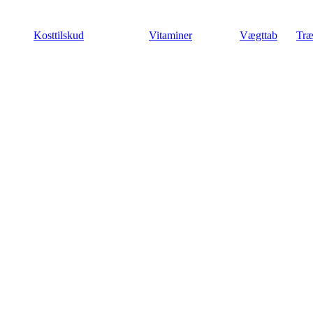
Videre
til
Kosttilskud
Vitaminer
Vægttab
Træ
indhold