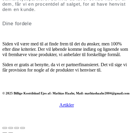
dem, får vi en procentdel af salget, for at have henvist
dem en kunde.
Dine fordele
Siden vil være med til at finde frem til det du ønsker, men 100%
efter dine kriterier. Der vil løbende komme indlæg og lignende som
vil fremhæve visse produkter, vi anbefaler til forskellige formål.
Siden er gratis at benytte, da vi er partnerfinansieret. Det vil sige vi
får provision for nogle af de produkter vi henviser til.
© 2025 Billige Kosttilskud Ejes af: Mathias Haahr, Mail: mathiashaahr2004@gmail.com
Artikler
Har du brug for en billig lejebil kan du finde
billige biler til leje
her