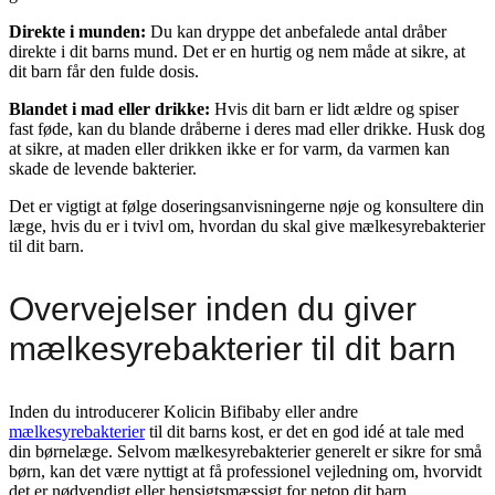
Direkte i munden:
Du kan dryppe det anbefalede antal dråber
direkte i dit barns mund. Det er en hurtig og nem måde at sikre, at
dit barn får den fulde dosis.
Blandet i mad eller drikke:
Hvis dit barn er lidt ældre og spiser
fast føde, kan du blande dråberne i deres mad eller drikke. Husk dog
at sikre, at maden eller drikken ikke er for varm, da varmen kan
skade de levende bakterier.
Det er vigtigt at følge doseringsanvisningerne nøje og konsultere din
læge, hvis du er i tvivl om, hvordan du skal give mælkesyrebakterier
til dit barn.
Overvejelser inden du giver
mælkesyrebakterier til dit barn
Inden du introducerer Kolicin Bifibaby eller andre
mælkesyrebakterier
til dit barns kost, er det en god idé at tale med
din børnelæge. Selvom mælkesyrebakterier generelt er sikre for små
børn, kan det være nyttigt at få professionel vejledning om, hvorvidt
det er nødvendigt eller hensigtsmæssigt for netop dit barn.