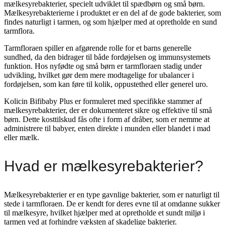
mælkesyrebakterier, specielt udviklet til spædbørn og små børn.
Mælkesyrebakterierne i produktet er en del af de gode bakterier, som
findes naturligt i tarmen, og som hjælper med at opretholde en sund
tarmflora.
Tarmfloraen spiller en afgørende rolle for et barns generelle
sundhed, da den bidrager til både fordøjelsen og immunsystemets
funktion. Hos nyfødte og små børn er tarmfloraen stadig under
udvikling, hvilket gør dem mere modtagelige for ubalancer i
fordøjelsen, som kan føre til kolik, oppustethed eller generel uro.
Kolicin Bifibaby Plus er formuleret med specifikke stammer af
mælkesyrebakterier, der er dokumenteret sikre og effektive til små
børn. Dette kosttilskud fås ofte i form af dråber, som er nemme at
administrere til babyer, enten direkte i munden eller blandet i mad
eller mælk.
Hvad er mælkesyrebakterier?
Mælkesyrebakterier er en type gavnlige bakterier, som er naturligt til
stede i tarmfloraen. De er kendt for deres evne til at omdanne sukker
til mælkesyre, hvilket hjælper med at opretholde et sundt miljø i
tarmen ved at forhindre væksten af skadelige bakterier.