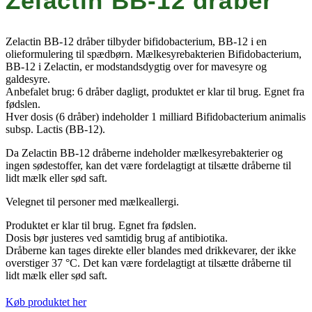
Zelactin BB-12 dråber
Zelactin BB-12 dråber tilbyder bifidobacterium, BB-12 i en
olieformulering til spædbørn. Mælkesyrebakterien Bifidobacterium,
BB-12 i Zelactin, er modstandsdygtig over for mavesyre og
galdesyre.
Anbefalet brug: 6 dråber dagligt, produktet er klar til brug. Egnet fra
fødslen.
Hver dosis (6 dråber) indeholder 1 milliard Bifidobacterium animalis
subsp. Lactis (BB-12).
Da Zelactin BB-12 dråberne indeholder mælkesyrebakterier og
ingen sødestoffer, kan det være fordelagtigt at tilsætte dråberne til
lidt mælk eller sød saft.
Velegnet til personer med mælkeallergi.
Produktet er klar til brug. Egnet fra fødslen.
Dosis bør justeres ved samtidig brug af antibiotika.
Dråberne kan tages direkte eller blandes med drikkevarer, der ikke
overstiger 37 °C. Det kan være fordelagtigt at tilsætte dråberne til
lidt mælk eller sød saft.
Køb produktet her