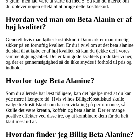
5 gram, men lad være at starte ud med 5. Så kan du mærke om
du oplever nogen effekt af at bruge dette kosttilskud.
Hvordan ved man om Beta Alanin er af
høj kvalitet?
Generelt hvis man køber kosttilskud i Danmark er man rimelig
sikker på en fornuftig kvalitet. Er du i tvivl om at det beta alanine
du skal til at købe er af høj kvalitet, så kan du tjekke det i vores
sammenligningstabel. Det er kun gode kvalitets produkter vi her,
og der er gennemsigtighed så du ikke snydes i forhold til pris og
indhold.
Hvorfor tage Beta Alanine?
Som du allerede har læst tidligere, kan det hjælpe med at du kan
yde mere i længere tid. Hvis vi hos BilligeKosttilskud skulle
vælge tre kosttilskud som har en virkning på performance, så
skulle det være kreatin, koffein og beta alanin. Der er mange
positive effekter ved disse tre, og at kombinere dem får du helt
klart mest ud af.
Hvordan finder jeg Billig Beta Alanine?