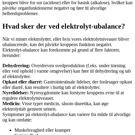
kroppen blive for sur (acidose) eller for basisk (alkalose), hvilket kan
påvirke organfunktionerne negativt og føre til alvorlige
helbredsproblemer.
Hvad sker der ved elektrolyt-ubalance?
Når vi mister elektrolytter, eller hvis vores elektrolytniveauer bliver
ubalancerede, kan det påvirke kroppens funktion negativt.
Elektrolyt-ubalance kan forekomme på grund af flere faktorer,
herunder:
Dehydrering:
Overdreven svedproduktion (f.eks. under træning
eller ved ophold i varme omgivelser) kan føre til dehydrering og tab
af elektrolytter.
Opkast eller diarré:
Gastrointestinale lidelser, der forårsager opkast
eller diarré, kan resultere i hurtig tab af elektrolytter.
Nyrelidelser:
Nyresygdomme kan forstyrre kroppens evne til at
regulere elektrolytniveauer.
Medicin:
Visse typer medicin, såsom diuretika, kan øge
elektrolyttab gennem urinen.
Symptomer på elektrolyt-ubalance kan variere fra milde til alvorlige
og kan omfatte:
Muskelsvaghed eller kramper