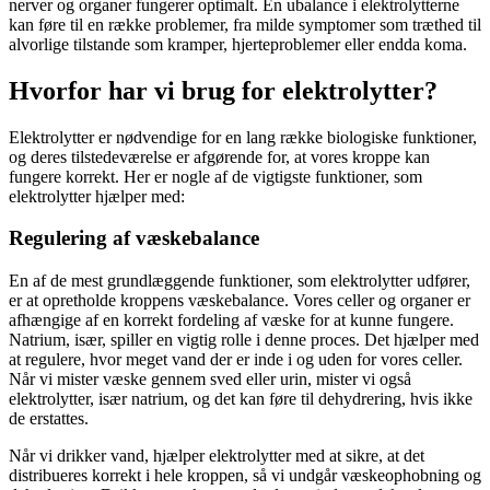
nerver og organer fungerer optimalt. En ubalance i elektrolytterne
kan føre til en række problemer, fra milde symptomer som træthed til
alvorlige tilstande som kramper, hjerteproblemer eller endda koma.
Hvorfor har vi brug for elektrolytter?
Elektrolytter er nødvendige for en lang række biologiske funktioner,
og deres tilstedeværelse er afgørende for, at vores kroppe kan
fungere korrekt. Her er nogle af de vigtigste funktioner, som
elektrolytter hjælper med:
Regulering af væskebalance
En af de mest grundlæggende funktioner, som elektrolytter udfører,
er at opretholde kroppens væskebalance. Vores celler og organer er
afhængige af en korrekt fordeling af væske for at kunne fungere.
Natrium, især, spiller en vigtig rolle i denne proces. Det hjælper med
at regulere, hvor meget vand der er inde i og uden for vores celler.
Når vi mister væske gennem sved eller urin, mister vi også
elektrolytter, især natrium, og det kan føre til dehydrering, hvis ikke
de erstattes.
Når vi drikker vand, hjælper elektrolytter med at sikre, at det
distribueres korrekt i hele kroppen, så vi undgår væskeophobning og