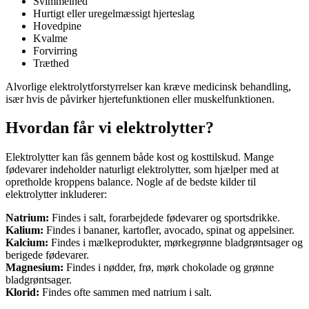
Svimmelhed
Hurtigt eller uregelmæssigt hjerteslag
Hovedpine
Kvalme
Forvirring
Træthed
Alvorlige elektrolytforstyrrelser kan kræve medicinsk behandling,
især hvis de påvirker hjertefunktionen eller muskelfunktionen.
Hvordan får vi elektrolytter?
Elektrolytter kan fås gennem både kost og kosttilskud. Mange
fødevarer indeholder naturligt elektrolytter, som hjælper med at
opretholde kroppens balance. Nogle af de bedste kilder til
elektrolytter inkluderer:
Natrium:
Findes i salt, forarbejdede fødevarer og sportsdrikke.
Kalium:
Findes i bananer, kartofler, avocado, spinat og appelsiner.
Kalcium:
Findes i mælkeprodukter, mørkegrønne bladgrøntsager og
berigede fødevarer.
Magnesium:
Findes i nødder, frø, mørk chokolade og grønne
bladgrøntsager.
Klorid:
Findes ofte sammen med natrium i salt.