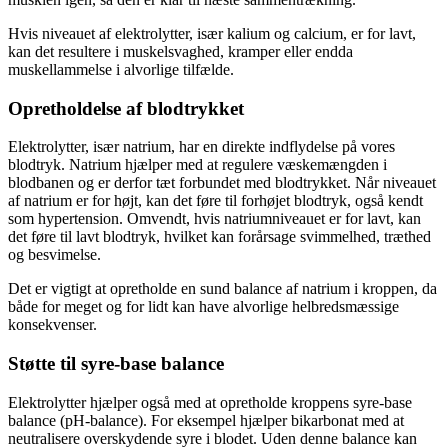
Hvis niveauet af elektrolytter, især kalium og calcium, er for lavt,
kan det resultere i muskelsvaghed, kramper eller endda
muskellammelse i alvorlige tilfælde.
Opretholdelse af blodtrykket
Elektrolytter, især natrium, har en direkte indflydelse på vores
blodtryk. Natrium hjælper med at regulere væskemængden i
blodbanen og er derfor tæt forbundet med blodtrykket. Når niveauet
af natrium er for højt, kan det føre til forhøjet blodtryk, også kendt
som hypertension. Omvendt, hvis natriumniveauet er for lavt, kan
det føre til lavt blodtryk, hvilket kan forårsage svimmelhed, træthed
og besvimelse.
Det er vigtigt at opretholde en sund balance af natrium i kroppen, da
både for meget og for lidt kan have alvorlige helbredsmæssige
konsekvenser.
Støtte til syre-base balance
Elektrolytter hjælper også med at opretholde kroppens syre-base
balance (pH-balance). For eksempel hjælper bikarbonat med at
neutralisere overskydende syre i blodet. Uden denne balance kan