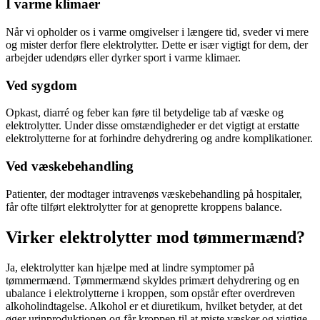
I varme klimaer
Når vi opholder os i varme omgivelser i længere tid, sveder vi mere
og mister derfor flere elektrolytter. Dette er især vigtigt for dem, der
arbejder udendørs eller dyrker sport i varme klimaer.
Ved sygdom
Opkast, diarré og feber kan føre til betydelige tab af væske og
elektrolytter. Under disse omstændigheder er det vigtigt at erstatte
elektrolytterne for at forhindre dehydrering og andre komplikationer.
Ved væskebehandling
Patienter, der modtager intravenøs væskebehandling på hospitaler,
får ofte tilført elektrolytter for at genoprette kroppens balance.
Virker elektrolytter mod tømmermænd?
Ja, elektrolytter kan hjælpe med at lindre symptomer på
tømmermænd. Tømmermænd skyldes primært dehydrering og en
ubalance i elektrolytterne i kroppen, som opstår efter overdreven
alkoholindtagelse. Alkohol er et diuretikum, hvilket betyder, at det
øger urinproduktionen og får kroppen til at miste væsker og vigtige