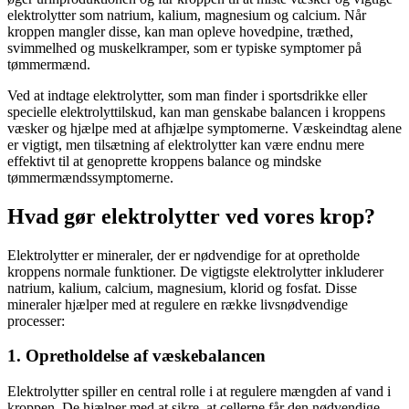
elektrolytter som natrium, kalium, magnesium og calcium. Når
kroppen mangler disse, kan man opleve hovedpine, træthed,
svimmelhed og muskelkramper, som er typiske symptomer på
tømmermænd.
Ved at indtage elektrolytter, som man finder i sportsdrikke eller
specielle elektrolyttilskud, kan man genskabe balancen i kroppens
væsker og hjælpe med at afhjælpe symptomerne. Væskeindtag alene
er vigtigt, men tilsætning af elektrolytter kan være endnu mere
effektivt til at genoprette kroppens balance og mindske
tømmermændssymptomerne.
Hvad gør elektrolytter ved vores krop?
Elektrolytter er mineraler, der er nødvendige for at opretholde
kroppens normale funktioner. De vigtigste elektrolytter inkluderer
natrium, kalium, calcium, magnesium, klorid og fosfat. Disse
mineraler hjælper med at regulere en række livsnødvendige
processer:
1. Opretholdelse af væskebalancen
Elektrolytter spiller en central rolle i at regulere mængden af vand i
kroppen. De hjælper med at sikre, at cellerne får den nødvendige