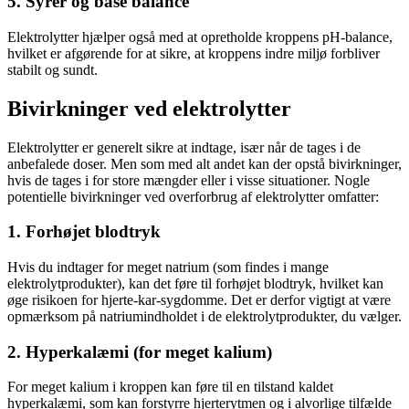
5. Syrer og base balance
Elektrolytter hjælper også med at opretholde kroppens pH-balance,
hvilket er afgørende for at sikre, at kroppens indre miljø forbliver
stabilt og sundt.
Bivirkninger ved elektrolytter
Elektrolytter er generelt sikre at indtage, især når de tages i de
anbefalede doser. Men som med alt andet kan der opstå bivirkninger,
hvis de tages i for store mængder eller i visse situationer. Nogle
potentielle bivirkninger ved overforbrug af elektrolytter omfatter:
1. Forhøjet blodtryk
Hvis du indtager for meget natrium (som findes i mange
elektrolytprodukter), kan det føre til forhøjet blodtryk, hvilket kan
øge risikoen for hjerte-kar-sygdomme. Det er derfor vigtigt at være
opmærksom på natriumindholdet i de elektrolytprodukter, du vælger.
2. Hyperkalæmi (for meget kalium)
For meget kalium i kroppen kan føre til en tilstand kaldet
hyperkalæmi, som kan forstyrre hjerterytmen og i alvorlige tilfælde