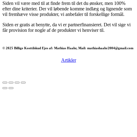
Siden vil være med til at finde frem til det du ønsker, men 100%
efter dine kriterier. Der vil løbende komme indlæg og lignende som
vil fremhæve visse produkter, vi anbefaler til forskellige formål.
Siden er gratis at benytte, da vi er partnerfinansieret. Det vil sige vi
får provision for nogle af de produkter vi henviser til.
© 2025 Billige Kosttilskud Ejes af: Mathias Haahr, Mail: mathiashaahr2004@gmail.com
Artikler
Har du brug for en billig lejebil kan du finde
billige biler til leje
her