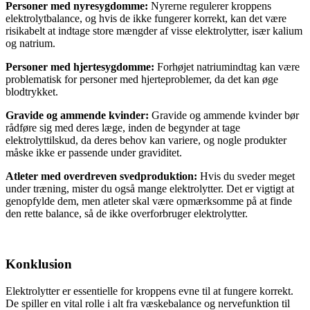
Personer med nyresygdomme:
Nyrerne regulerer kroppens
elektrolytbalance, og hvis de ikke fungerer korrekt, kan det være
risikabelt at indtage store mængder af visse elektrolytter, især kalium
og natrium.
Personer med hjertesygdomme:
Forhøjet natriumindtag kan være
problematisk for personer med hjerteproblemer, da det kan øge
blodtrykket.
Gravide og ammende kvinder:
Gravide og ammende kvinder bør
rådføre sig med deres læge, inden de begynder at tage
elektrolyttilskud, da deres behov kan variere, og nogle produkter
måske ikke er passende under graviditet.
Atleter med overdreven svedproduktion:
Hvis du sveder meget
under træning, mister du også mange elektrolytter. Det er vigtigt at
genopfylde dem, men atleter skal være opmærksomme på at finde
den rette balance, så de ikke overforbruger elektrolytter.
Konklusion
Elektrolytter er essentielle for kroppens evne til at fungere korrekt.
De spiller en vital rolle i alt fra væskebalance og nervefunktion til