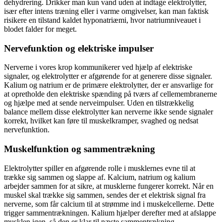
dehydrering. Drikker man kun vand uden at indtage elektrolytter,
især efter intens træning eller i varme omgivelser, kan man faktisk
risikere en tilstand kaldet hyponatriæmi, hvor natriumniveauet i
blodet falder for meget.
Nervefunktion og elektriske impulser
Nerverne i vores krop kommunikerer ved hjælp af elektriske
signaler, og elektrolytter er afgørende for at generere disse signaler.
Kalium og natrium er de primære elektrolytter, der er ansvarlige for
at opretholde den elektriske spænding på tværs af cellemembranerne
og hjælpe med at sende nerveimpulser. Uden en tilstrækkelig
balance mellem disse elektrolytter kan nerverne ikke sende signaler
korrekt, hvilket kan føre til muskelkramper, svaghed og nedsat
nervefunktion.
Muskelfunktion og sammentrækning
Elektrolytter spiller en afgørende rolle i musklernes evne til at
trække sig sammen og slappe af. Kalcium, natrium og kalium
arbejder sammen for at sikre, at musklerne fungerer korrekt. Når en
muskel skal trække sig sammen, sendes der et elektrisk signal fra
nerverne, som får calcium til at strømme ind i muskelcellerne. Dette
trigger sammentrækningen. Kalium hjælper derefter med at afslappe
musklen igen, så den er klar til næste sammentrækning.