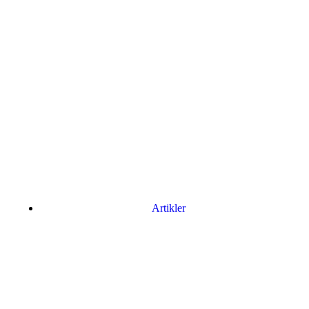
Artikler
Har du brug for en billig lejebil kan du finde
billige biler til leje
her