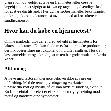
Uanset om du vælger at tage en hjemmetest eller opsøge
lægehjælp, er det vigtigt at få svar og tage de nødvendige skridt
for at styre din tilstand. Hvis du har spørgsmål eller bekymringer
omkring laktoseintolerance, så tøv ikke med at konsultere en
sundhedsperson.
Hvor kan du købe en hjemmetest?
Online markeder tilbyder et bredt udvalg af hjemmetests for
laktoseintolerance. Du kan finde tests fra anerkendte producenter,
der inkluderer klare instruktioner og hurtige resultater. Husk at
læse anmeldelser og sikre dig, at testen har gode resultater, før du
køber.
Afslutning
At leve med laktoseintolerance behøver ikke at være en
udfordring. Med de rette oplysninger og værktøjer kan du
tilpasse din kost og livsstil, så du kan nyde et sundt og aktivt liv.
En laktoseintolerancetest er et skridt i den rigtige retning mod at
forstå og håndtere dine symptomer.