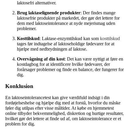
laktosefri alternativer.
Brug laktaselignende produkter
: Der findes mange
laktosefrie produkter på markedet, der gør det lettere for
dem med laktoseintolerance at nyde mejerismag uden
problemer.
Kosttilskud
: Laktase-enzymtilskud kan som
kosttilskud
tages før indtagelse af laktoseholdige fødevarer for at
hjælpe med nedbrydningen af laktose.
Overvågning af din kost
: Det kan være nyttigt at føre en
kostdagbog for at identificere hvilke fødevarer, der
forårsager problemer og finde en balance, der fungerer for
dig.
Konklusion
En laktoseintolerancetest kan give værdifuld indsigt i din
fordøjelseshelse og hjælpe dig med at forstå, hvorfor du måske
føler dig utilpas efter visse måltider. At købe en hjemmetest
online tilbyder bekvemmelighed, diskretion og hurtige resultater,
hvilket gør det lettere at finde ud af, om laktoseintolerance er et
problem for dig.