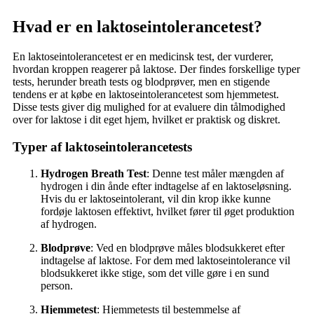
Hvad er en laktoseintolerancetest?
En laktoseintolerancetest er en medicinsk test, der vurderer,
hvordan kroppen reagerer på laktose. Der findes forskellige typer
tests, herunder breath tests og blodprøver, men en stigende
tendens er at købe en laktoseintolerancetest som hjemmetest.
Disse tests giver dig mulighed for at evaluere din tålmodighed
over for laktose i dit eget hjem, hvilket er praktisk og diskret.
Typer af laktoseintolerancetests
Hydrogen Breath Test
: Denne test måler mængden af
hydrogen i din ånde efter indtagelse af en laktoseløsning.
Hvis du er laktoseintolerant, vil din krop ikke kunne
fordøje laktosen effektivt, hvilket fører til øget produktion
af hydrogen.
Blodprøve
: Ved en blodprøve måles blodsukkeret efter
indtagelse af laktose. For dem med laktoseintolerance vil
blodsukkeret ikke stige, som det ville gøre i en sund
person.
Hjemmetest
: Hjemmetests til bestemmelse af