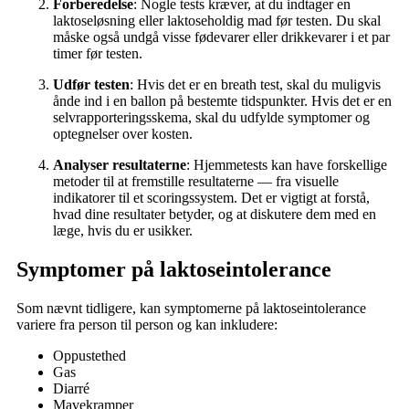
Forberedelse
: Nogle tests kræver, at du indtager en
laktoseløsning eller laktoseholdig mad før testen. Du skal
måske også undgå visse fødevarer eller drikkevarer i et par
timer før testen.
Udfør testen
: Hvis det er en breath test, skal du muligvis
ånde ind i en ballon på bestemte tidspunkter. Hvis det er en
selvrapporteringsskema, skal du udfylde symptomer og
optegnelser over kosten.
Analyser resultaterne
: Hjemmetests kan have forskellige
metoder til at fremstille resultaterne — fra visuelle
indikatorer til et scoringssystem. Det er vigtigt at forstå,
hvad dine resultater betyder, og at diskutere dem med en
læge, hvis du er usikker.
Symptomer på laktoseintolerance
Som nævnt tidligere, kan symptomerne på laktoseintolerance
variere fra person til person og kan inkludere:
Oppustethed
Gas
Diarré
Mavekramper