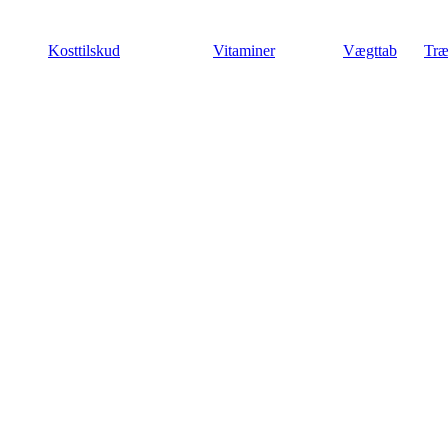
Videre
til
Kosttilskud
Vitaminer
Vægttab
Træ
indhold