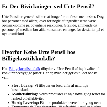
Er Der Bivirkninger ved Urte-Pensil?
Urte Pensil er generelt sikkert at bruge for de fleste mennesker. Dog
bør personer med allergi over for nogle af ingredienserne være
opmærksomme på potentielle reaktioner. Gravide, ammende og
personer på medicin bør altid konsultere en læge, før de starter på et
nyt kosttilskud.
Hvorfor Købe Urte Pensil hos
Billigekosttilskud.dk?
Hos
Billigekosttilskud.dk
tilbyder vi Urte Pensil af høj kvalitet til
konkurrencedygtige priser. Her er, hvad der gør os til det bedste
valg:
Stort Udvalg:
Vi tilbyder en bred vifte af naturlige
kosttilskud.
Kvalitetssikring:
Vores produkter er nøje udvalgt og testet for
renhed og effektivitet.
Hurtig Levering:
Få dine produkter leveret hurtigt og nemt.
Fremragende Kundeservice:
Vi står altid klar til at hjælpe