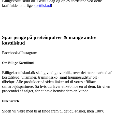
Billigekosttilskud.dk. Bestil i dag og oplev fordelene ved dette
kraftfulde naturlige
kosttilskud
!
Spar penge på proteinpulver & mange andre
kosttilskud
Facebook-f
Instagram
Om Billige Kosttilbud
Billigekosttilskud.dk skal give dig overblik, over det store marked af
kosttilskud, vitaminer, træningssko, samt træningsudstyr og -
tilbehør.
Alle produkter på siden linker ud til vores affiliate
samarbejdspartnere. Så hvis du laver et køb hos en af dem, får vi en
procentdel af salget, for at have henvist dem en kunde.
Dine fordele
Siden vil være med til at finde frem til det du ønsker, men 100%