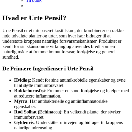
Til butik
Hvad er Urte Pensil?
Urte Pensil er et urtebaseret kosttilskud, der kombinerer en række
nøje udvalgte planter og urter, som hver især bidrager til at
understøtte kroppens naturlige forsvarsmekanismer. Produktet er
kendt for sin skånsomme virkning og anvendes bredt som en
naturlig måde at fremme immunforsvar, fordøjelse og generel
sundhed.
De Primære Ingredienser i Urte Pensil
Hvidløg
: Kendt for sine antimikrobielle egenskaber og evne
til at støtte immunforsvaret.
Bukkehornsfrø
: Fremmer en sund fordøjelse og hjælper med
at reducere inflammation.
Myrra
: Har antibakterielle og antiinflammatoriske
egenskaber.
Rød Solhat (Echinacea)
: En velkendt plante, der styrker
immunforsvaret.
Gyldenris
: Understøtter urinvejen og bidrager til kroppens
naturlige udrensning.