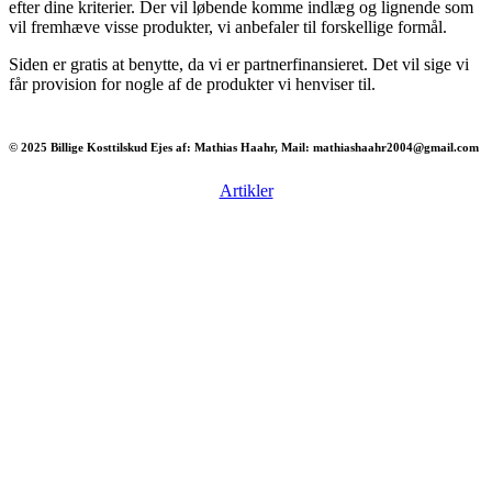
efter dine kriterier. Der vil løbende komme indlæg og lignende som
vil fremhæve visse produkter, vi anbefaler til forskellige formål.
Siden er gratis at benytte, da vi er partnerfinansieret. Det vil sige vi
får provision for nogle af de produkter vi henviser til.
© 2025 Billige Kosttilskud Ejes af: Mathias Haahr, Mail: mathiashaahr2004@gmail.com
Artikler
Har du brug for en billig lejebil kan du finde
billige biler til leje
her