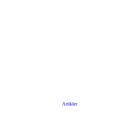
Artikler
Har du brug for en billig lejebil kan du finde
billige biler til leje
her