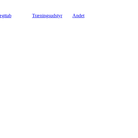
gttab
Træningsudstyr
Andet