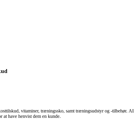
kud
kosttilskud, vitaminer, træningssko, samt træningsudstyr og -tilbehør.
Al
for at have henvist dem en kunde.