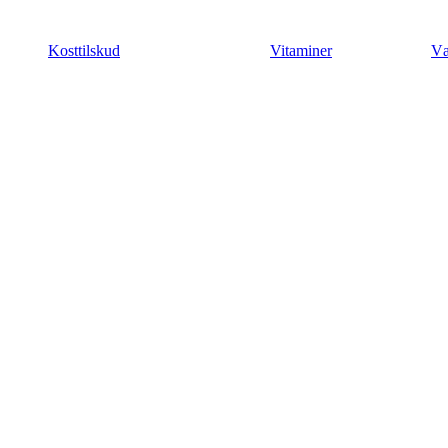
Videre
til
Kosttilskud
Vitaminer
Væ
indhold