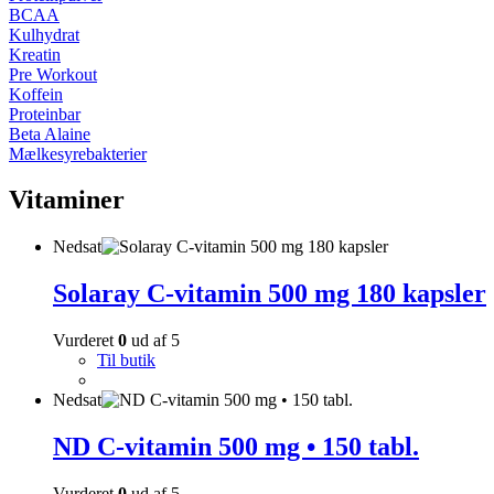
BCAA
Kulhydrat
Kreatin
Pre Workout
Koffein
Proteinbar
Beta Alaine
Mælkesyrebakterier
Vitaminer
Nedsat
Solaray C-vitamin 500 mg 180 kapsler
Vurderet
0
ud af 5
Til butik
Nedsat
ND C-vitamin 500 mg • 150 tabl.
Vurderet
0
ud af 5