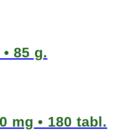
r
• 85 g.
0 mg • 180 tabl.