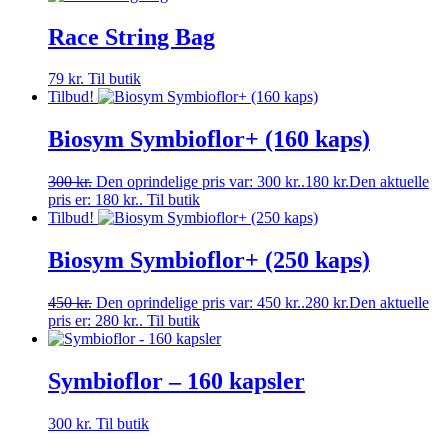
Race String Bag
79
kr.
Til butik
Tilbud!
Biosym Symbioflor+ (160 kaps)
300
kr.
Den oprindelige pris var: 300 kr..
180
kr.
Den aktuelle
pris er: 180 kr..
Til butik
Tilbud!
Biosym Symbioflor+ (250 kaps)
450
kr.
Den oprindelige pris var: 450 kr..
280
kr.
Den aktuelle
pris er: 280 kr..
Til butik
Symbioflor – 160 kapsler
300
kr.
Til butik