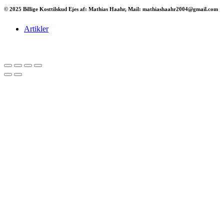
© 2025 Billige Kosttilskud Ejes af: Mathias Haahr, Mail: mathiashaahr2004@gmail.com
Artikler
Har du brug for en billig lejebil kan du finde
billige biler til leje
her