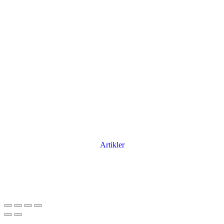
Artikler
Har du brug for en billig lejebil kan du finde
billige biler til leje
her