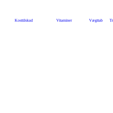
Kosttilskud
Vitaminer
Vægttab
Tr