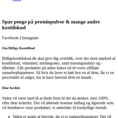
var:
pris
360 kr..
er:
var:
pris
450 kr..
er:
250 kr..
250 kr..
er:
292 kr..
153 kr..
Spar penge på proteinpulver & mange andre
kosttilskud
Facebook-f
Instagram
Om Billige Kosttilbud
Billigekosttilskud.dk skal give dig overblik, over det store marked af
kosttilskud, vitaminer, træningssko, samt træningsudstyr og -
tilbehør.
Alle produkter på siden linker ud til vores affiliate
samarbejdspartnere. Så hvis du laver et køb hos en af dem, får vi en
procentdel af salget, for at have henvist dem en kunde.
Dine fordele
Siden vil være med til at finde frem til det du ønsker, men 100%
efter dine kriterier. Der vil løbende komme indlæg og lignende som
vil fremhæve visse produkter, vi anbefaler til forskellige formål.
Siden er gratis at benytte, da vi er partnerfinansieret. Det vil