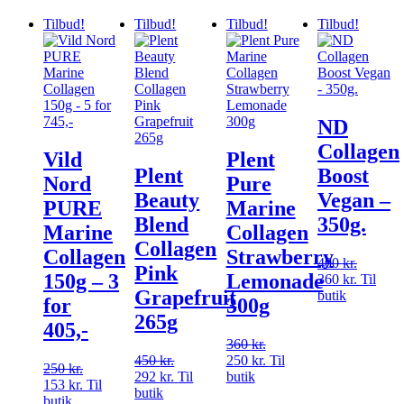
Tilbud!
Tilbud!
Tilbud!
Tilbud!
ND
Collagen
Vild
Plent
Plent
Boost
Nord
Pure
Beauty
Vegan –
PURE
Marine
Blend
350g.
Marine
Collagen
Collagen
Collagen
Strawberry
400
kr.
Den
Pink
150g – 3
Lemonade
360
kr.
oprindel
Den
Til
Grapefruit
butik
pris
aktuelle
for
300g
var:
pris
265g
405,-
400 kr..
er:
360
kr.
Den
360 kr..
450
kr.
Den
250
kr.
oprindelige
Den
Til
250
kr.
Den
292
kr.
oprindelige
Den
Til
butik
pris
aktuelle
153
kr.
oprindelige
Den
Til
butik
pris
aktuelle
var:
pris
butik
pris
aktuelle