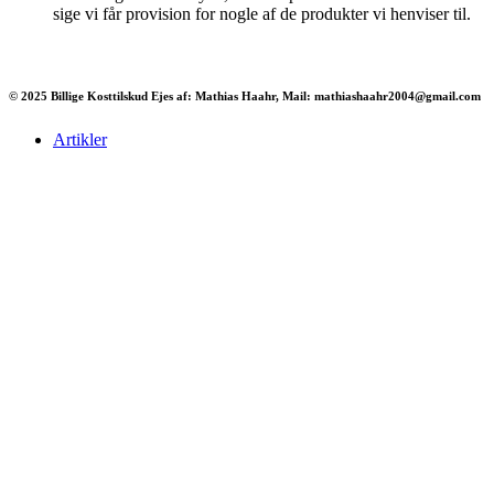
sige vi får provision for nogle af de produkter vi henviser til.
© 2025 Billige Kosttilskud Ejes af: Mathias Haahr, Mail: mathiashaahr2004@gmail.com
Artikler
Har du brug for en billig lejebil kan du finde
billige biler til leje
her