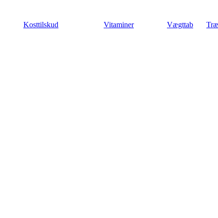
Videre
til
Kosttilskud
Vitaminer
Vægttab
Træ
indhold