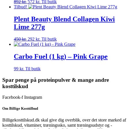
Den
Den
892
kr.
572
kr.
Til butik
oprindelige
aktuelle
Tilbud!
pris
pris
var:
er:
Plent Beauty Blend Collagen Kiwi
892 kr..
572 kr..
Lime 277g
Den
Den
450
kr.
292
kr.
Til butik
oprindelige
aktuelle
pris
pris
var:
er:
Carbo Fuel (1 kg) – Pink Grape
450 kr..
292 kr..
99
kr.
Til butik
Spar penge på proteinpulver & mange andre
kosttilskud
Facebook-f
Instagram
Om Billige Kosttilbud
Billigekosttilskud.dk skal give dig overblik, over det store marked af
kosttilskud, vitaminer, træningssko, samt træningsudstyr og -