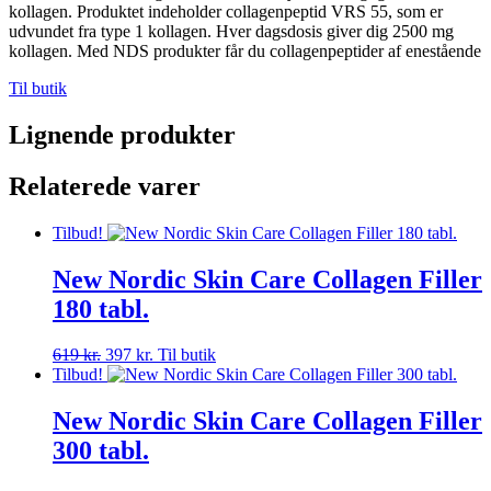
kollagen. Produktet indeholder collagenpeptid VRS 55, som er
udvundet fra type 1 kollagen. Hver dagsdosis giver dig 2500 mg
kollagen. Med NDS produkter får du collagenpeptider af enestående
Til butik
Lignende produkter
Relaterede varer
Tilbud!
New Nordic Skin Care Collagen Filler
180 tabl.
Den
Den
619
kr.
397
kr.
Til butik
oprindelige
aktuelle
Tilbud!
pris
pris
var:
er:
New Nordic Skin Care Collagen Filler
619 kr..
397 kr..
300 tabl.