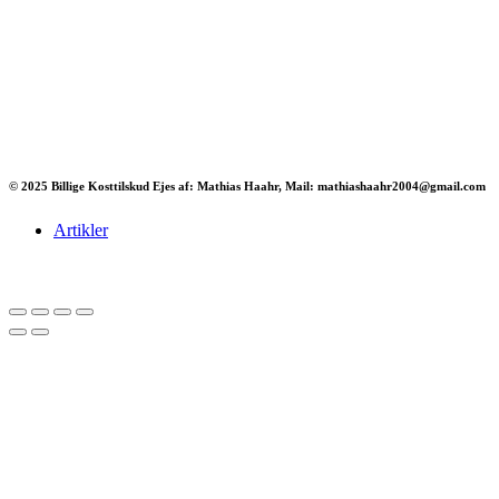
© 2025 Billige Kosttilskud Ejes af: Mathias Haahr, Mail: mathiashaahr2004@gmail.com
Artikler
Har du brug for en billig lejebil kan du finde
billige biler til leje
her