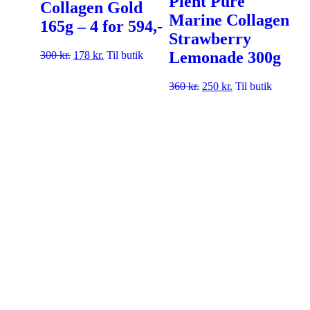
Plent Pure
Collagen Gold
Marine Collagen
165g – 4 for 594,-
Strawberry
Lemonade 300g
300
kr.
178
kr.
Til butik
360
kr.
250
kr.
Til butik