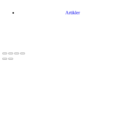
Artikler
Har du brug for en billig lejebil kan du finde
billige biler til leje
her