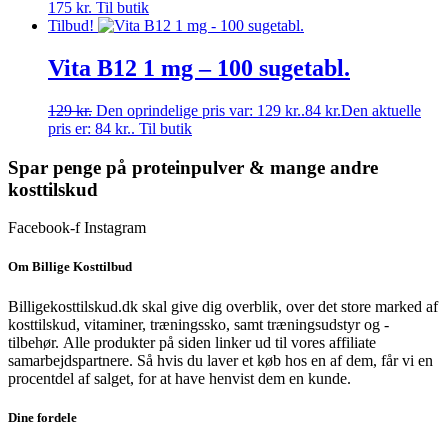
175
kr.
Til butik
Tilbud!
Vita B12 1 mg – 100 sugetabl.
129
kr.
Den oprindelige pris var: 129 kr..
84
kr.
Den aktuelle
pris er: 84 kr..
Til butik
Spar penge på proteinpulver & mange andre
kosttilskud
Facebook-f
Instagram
Om Billige Kosttilbud
Billigekosttilskud.dk skal give dig overblik, over det store marked af
kosttilskud, vitaminer, træningssko, samt træningsudstyr og -
tilbehør.
Alle produkter på siden linker ud til vores affiliate
samarbejdspartnere. Så hvis du laver et køb hos en af dem, får vi en
procentdel af salget, for at have henvist dem en kunde.
Dine fordele