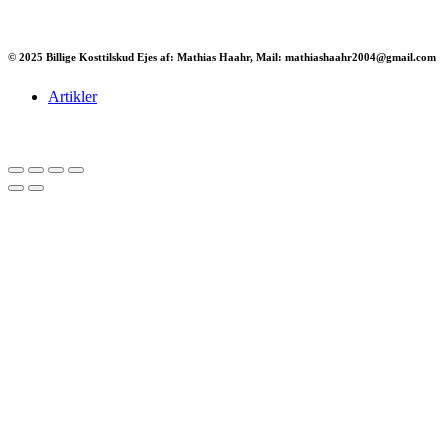
© 2025 Billige Kosttilskud Ejes af: Mathias Haahr, Mail: mathiashaahr2004@gmail.com
Artikler
Har du brug for en billig lejebil kan du finde
billige biler til leje
her