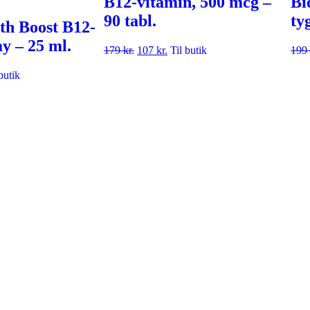
B12-vitamin, 500 mcg –
Bi
90 tabl.
ty
th Boost B12-
y – 25 ml.
179
kr.
107
kr.
Til butik
199
butik