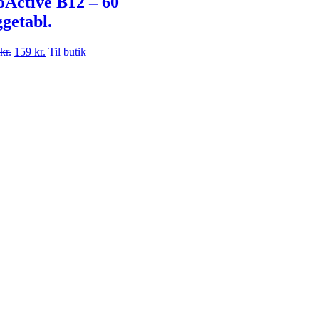
oActive B12 – 60
ggetabl.
kr.
159
kr.
Til butik