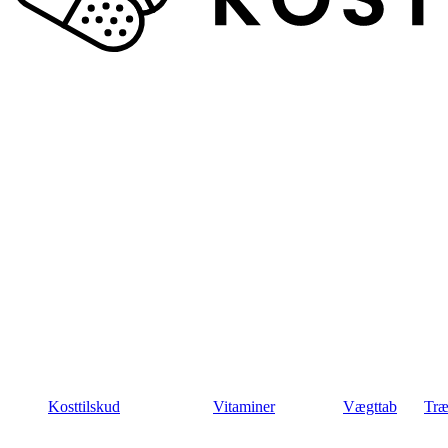
Kosttilskud
Vitaminer
Vægttab
Træ