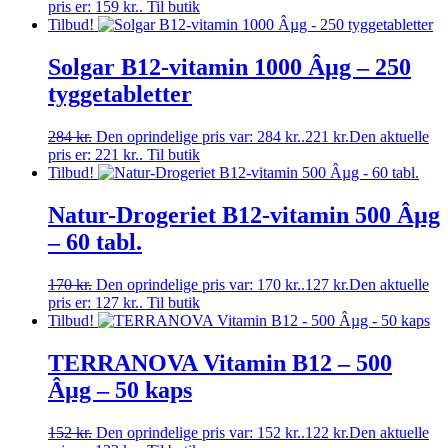
pris er: 159 kr..
Til butik
Tilbud!
Solgar B12-vitamin 1000 Âµg – 250
tyggetabletter
284
kr.
Den oprindelige pris var: 284 kr..
221
kr.
Den aktuelle
pris er: 221 kr..
Til butik
Tilbud!
Natur-Drogeriet B12-vitamin 500 Âµg
– 60 tabl.
170
kr.
Den oprindelige pris var: 170 kr..
127
kr.
Den aktuelle
pris er: 127 kr..
Til butik
Tilbud!
TERRANOVA Vitamin B12 – 500
Âµg – 50 kaps
152
kr.
Den oprindelige pris var: 152 kr..
122
kr.
Den aktuelle