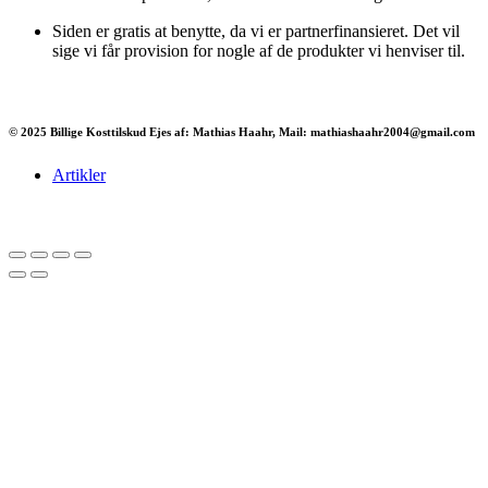
Siden er gratis at benytte, da vi er partnerfinansieret. Det vil
sige vi får provision for nogle af de produkter vi henviser til.
© 2025 Billige Kosttilskud Ejes af: Mathias Haahr, Mail: mathiashaahr2004@gmail.com
Artikler
Har du brug for en billig lejebil kan du finde
billige biler til leje
her