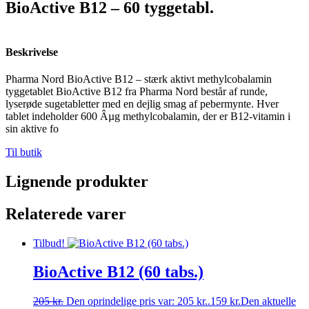
BioActive B12 – 60 tyggetabl.
Beskrivelse
Pharma Nord BioActive B12 – stærk aktivt methylcobalamin
tyggetablet BioActive B12 fra Pharma Nord består af runde,
lyserøde sugetabletter med en dejlig smag af pebermynte. Hver
tablet indeholder 600 Âµg methylcobalamin, der er B12-vitamin i
sin aktive fo
Til butik
Lignende produkter
Relaterede varer
Tilbud!
BioActive B12 (60 tabs.)
205
kr.
Den oprindelige pris var: 205 kr..
159
kr.
Den aktuelle