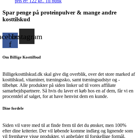
pris er: 122 kr..
Til butik
Spar penge på proteinpulver & mange andre
kosttilskud
acebook-
Instagram
f
Om Billige Kosttilbud
Billigekosttilskud.dk skal give dig overblik, over det store marked af
kosttilskud, vitaminer, træningssko, samt træningsudstyr og -
tilbehør.
Alle produkter på siden linker ud til vores affiliate
samarbejdspartnere. Så hvis du laver et køb hos en af dem, får vi en
procentdel af salget, for at have henvist dem en kunde.
Dine fordele
Siden vil være med til at finde frem til det du ønsker, men 100%
efter dine kriterier. Der vil løbende komme indlæg og lignende som
vil fremhæve visse produkter, vi anbefaler til forskellige formål.