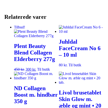
Relaterede varer
Tilbud!
Juhldal
Plent Beauty
FaceCream No 6
Blend Collagen
– 10 ml
Elderberry 277g
80
kr.
Til butik
450
kr.
300
kr.
Til butik
ND Collagen
Livol brusetablet
Boost m. hindbær
Skin Glow m.
350 g
æble og mint • 20