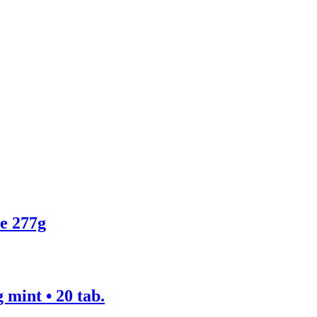
e 277g
 mint • 20 tab.