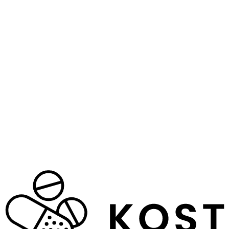
Videre
til
indhold