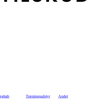
gttab
Træningsudstyr
Andet