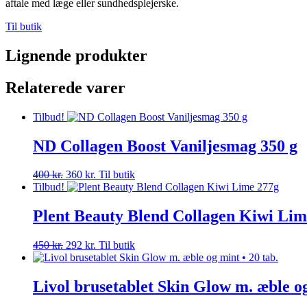
aftale med læge eller sundhedsplejerske.
Til butik
Lignende produkter
Relaterede varer
Tilbud!
ND Collagen Boost Vaniljesmag 350 g
Den
Den
400
kr.
360
kr.
Til butik
oprindelige
aktuelle
Tilbud!
pris
pris
var:
er:
Plent Beauty Blend Collagen Kiwi Lim
400 kr..
360 kr..
Den
Den
450
kr.
292
kr.
Til butik
oprindelige
aktuelle
pris
pris
var:
er:
Livol brusetablet Skin Glow m. æble og
450 kr..
292 kr..