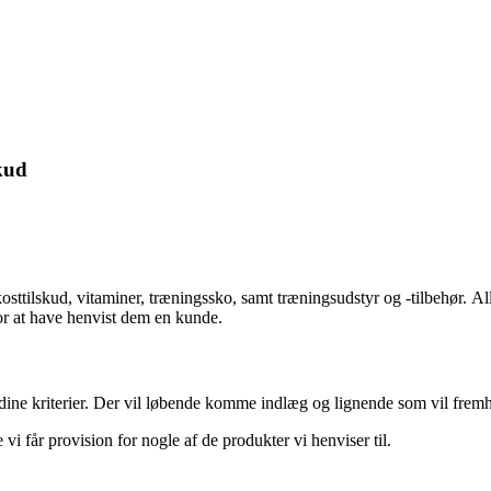
kud
kosttilskud, vitaminer, træningssko, samt træningsudstyr og -tilbehør.
Al
for at have henvist dem en kunde.
 dine kriterier. Der vil løbende komme indlæg og lignende som vil fremhæ
e vi får provision for nogle af de produkter vi henviser til.