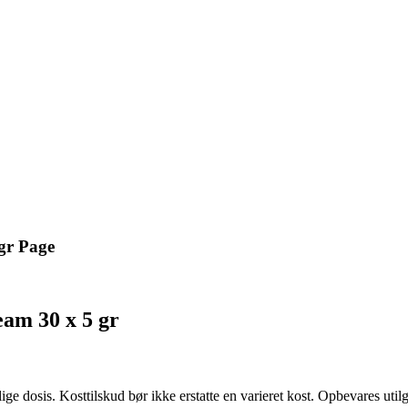
gr Page
am 30 x 5 gr
ge dosis. Kosttilskud bør ikke erstatte en varieret kost. Opbevares util