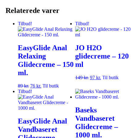
Relaterede varer
Tilbud!
Tilbud!
EasyGlide Anal
JO H2O
Relaxing
glidecreme – 120
Glidecreme – 150
ml
ml.
149
kr.
97
kr.
Til butik
89
kr.
76
kr.
Til butik
Tilbud!
Baseks
Vandbaseret
EasyGlide Anal
Glidecreme –
Vandbaseret
1000 ml.
Glidecreme –