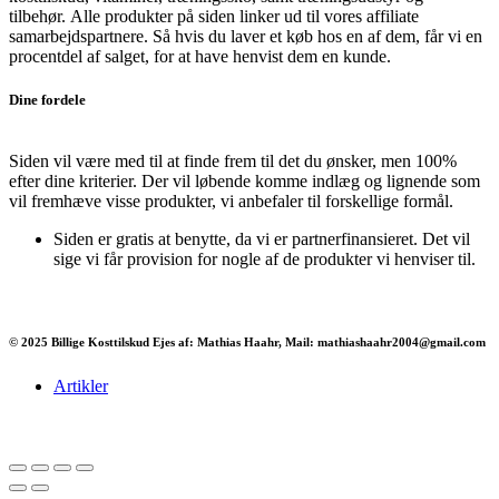
tilbehør.
Alle produkter på siden linker ud til vores affiliate
samarbejdspartnere. Så hvis du laver et køb hos en af dem, får vi en
procentdel af salget, for at have henvist dem en kunde.
Dine fordele
Siden vil være med til at finde frem til det du ønsker, men 100%
efter dine kriterier. Der vil løbende komme indlæg og lignende som
vil fremhæve visse produkter, vi anbefaler til forskellige formål.
Siden er gratis at benytte, da vi er partnerfinansieret. Det vil
sige vi får provision for nogle af de produkter vi henviser til.
© 2025 Billige Kosttilskud Ejes af: Mathias Haahr, Mail: mathiashaahr2004@gmail.com
Artikler
Har du brug for en billig lejebil kan du finde
billige biler til leje
her