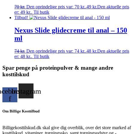
70
kr.
Den oprindelige pris var: 70 kr..
49
kr.
Den aktuelle pris
er: 49 kr..
Til butik
Tilbud!
Nexus Slide glidecreme til anal – 150
ml
74
kr.
Den oprindelige pris var: 74 kr..
48
kr.
Den aktuelle pris
er: 48 kr..
Til butik
Spar penge på proteinpulver & mange andre
kosttilskud
acebook-
Instagram
f
Om Billige Kosttilbud
Billigekosttilskud.dk skal give dig overblik, over det store marked af
kosttilskud, vitaminer, træningssko, samt træningsudstyr og -