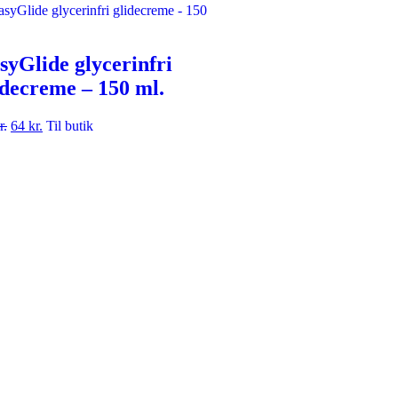
syGlide glycerinfri
idecreme – 150 ml.
r.
64
kr.
Til butik