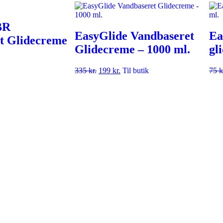
BR
EasyGlide Vandbaseret
Ea
t Glidecreme
Glidecreme – 1000 ml.
gl
335
kr.
199
kr.
Til butik
75
k