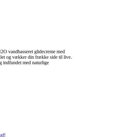
H2O vandbasseret glidecreme med
let og vækker din frække side til live.
og indfundet med naturlige
ud!