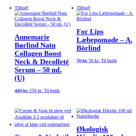
Tilbud!
Tilbud!
For Lips
Annemarie
Læbepomade – A.
Børlind Natu
Börlind
Collagen Boost
Neck & Decolleté
Den
Den
70
kr.
56
kr.
Til butik
oprindelige
aktuelle
Serum – 50 ml.
pris
pris
(U)
var:
er:
70 kr..
56 kr..
Den
Den
449
kr.
259
kr.
Til butik
oprindelige
aktuelle
pris
pris
var:
er:
449 kr..
259 kr..
Økologisk