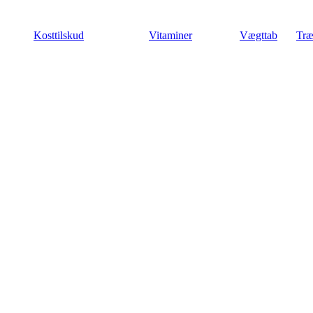
Videre
til
Kosttilskud
Vitaminer
Vægttab
Træ
indhold