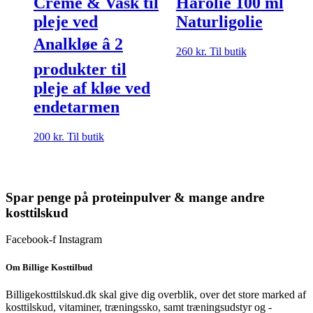
Creme & Vask til
Hårolie 100 ml
pleje ved
Naturligolie
Analkløe â 2
260
kr.
Til butik
produkter til
pleje af kløe ved
endetarmen
200
kr.
Til butik
Spar penge på proteinpulver & mange andre
kosttilskud
Facebook-f
Instagram
Om Billige Kosttilbud
Billigekosttilskud.dk skal give dig overblik, over det store marked af
kosttilskud, vitaminer, træningssko, samt træningsudstyr og -