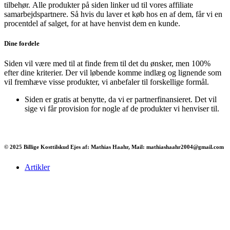
tilbehør.
Alle produkter på siden linker ud til vores affiliate
samarbejdspartnere. Så hvis du laver et køb hos en af dem, får vi en
procentdel af salget, for at have henvist dem en kunde.
Dine fordele
Siden vil være med til at finde frem til det du ønsker, men 100%
efter dine kriterier. Der vil løbende komme indlæg og lignende som
vil fremhæve visse produkter, vi anbefaler til forskellige formål.
Siden er gratis at benytte, da vi er partnerfinansieret. Det vil
sige vi får provision for nogle af de produkter vi henviser til.
© 2025 Billige Kosttilskud Ejes af: Mathias Haahr, Mail: mathiashaahr2004@gmail.com
Artikler
Har du brug for en billig lejebil kan du finde
billige biler til leje
her