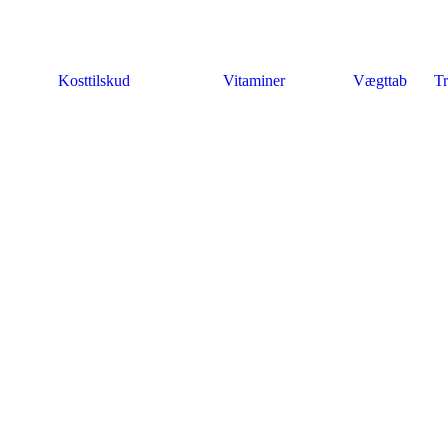
Kosttilskud
Vitaminer
Vægttab
Tr