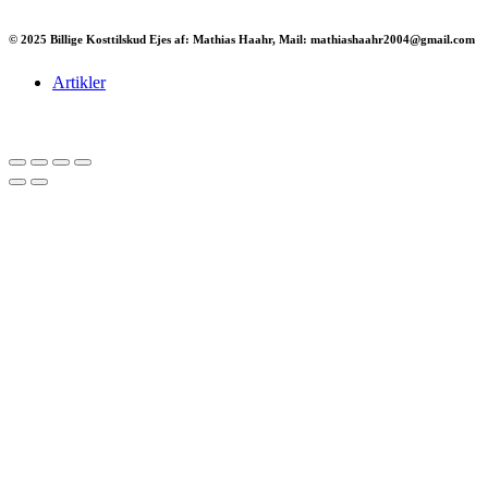
© 2025 Billige Kosttilskud Ejes af: Mathias Haahr, Mail: mathiashaahr2004@gmail.com
Artikler
Har du brug for en billig lejebil kan du finde
billige biler til leje
her