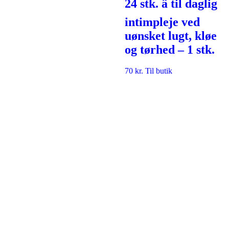
24 stk. â til daglig
intimpleje ved
uønsket lugt, kløe
og tørhed – 1 stk.
70
kr.
Til butik