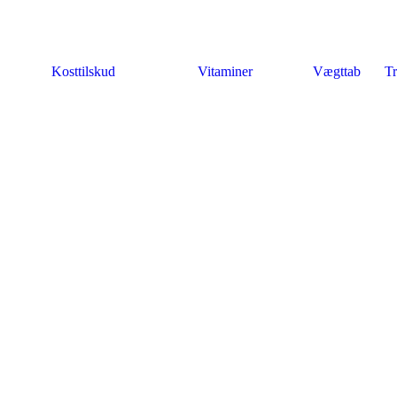
Kosttilskud
Vitaminer
Vægttab
Tr