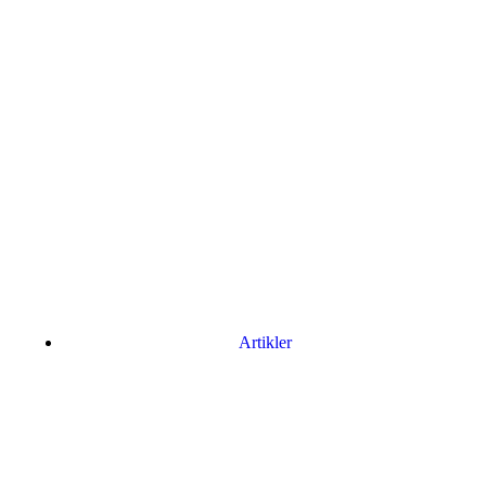
Artikler
Har du brug for en billig lejebil kan du finde
billige biler til leje
her