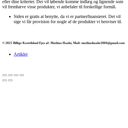
efter dine kriterier. Der vil løbende komme indlæg og lignende som
vil fremhæve visse produkter, vi anbefaler til forskellige formål.
Siden er gratis at benytte, da vi er partnerfinansieret. Det vil
sige vi får provision for nogle af de produkter vi henviser til.
© 2025 Billige Kosttilskud Ejes af: Mathias Haahr, Mail: mathiashaahr2004@gmail.com
Artikler
Har du brug for en billig lejebil kan du finde
billige biler til leje
her