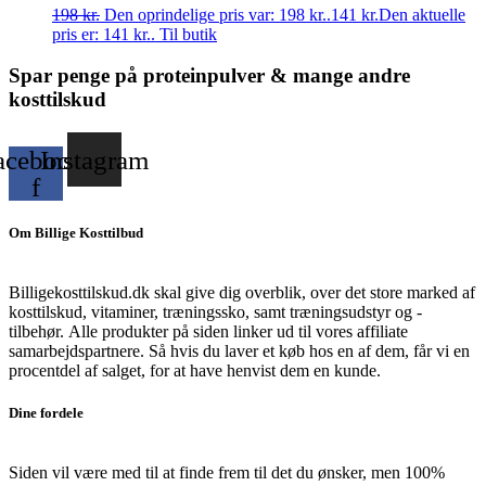
198
kr.
Den oprindelige pris var: 198 kr..
141
kr.
Den aktuelle
pris er: 141 kr..
Til butik
Spar penge på proteinpulver & mange andre
kosttilskud
acebook-
Instagram
f
Om Billige Kosttilbud
Billigekosttilskud.dk skal give dig overblik, over det store marked af
kosttilskud, vitaminer, træningssko, samt træningsudstyr og -
tilbehør.
Alle produkter på siden linker ud til vores affiliate
samarbejdspartnere. Så hvis du laver et køb hos en af dem, får vi en
procentdel af salget, for at have henvist dem en kunde.
Dine fordele
Siden vil være med til at finde frem til det du ønsker, men 100%