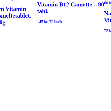
Vitamin B12 Camette – 90
n Vitamin
tabl.
Na
meltetablet,
Vi
20g
145
kr.
Til butik
72
k