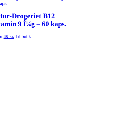
tur-Drogeriet B12
tamin 9 Î¼g – 60 kaps.
r.
49
kr.
Til butik