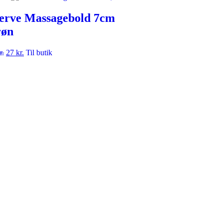
erve Massagebold 7cm
øn
r.
27
kr.
Til butik