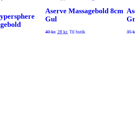
Aserve Massagebold 8cm
As
ypersphere
Gul
Gr
gebold
40
kr.
28
kr.
Til butik
35
k