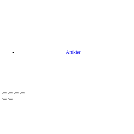
Artikler
Har du brug for en billig lejebil kan du finde
billige biler til leje
her