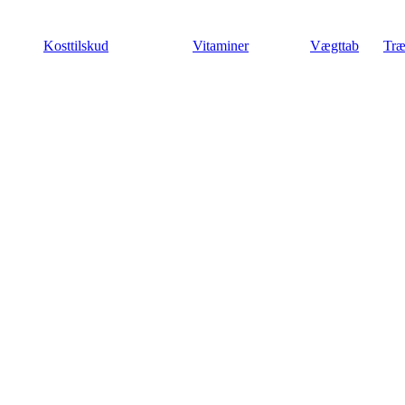
Videre
til
Kosttilskud
Vitaminer
Vægttab
Træ
indhold