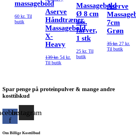
massagebold
Massagebold
Aserve
Aserve
Ø 8 cm
Massage
60
kr.
Til
Håndtræner
ass.
7cm
butik
Massagebold
farver,
Grøn
X-
1 stk
Heavy
35
kr.
Den
27
kr.
De
Til butik
oprindel
akt
25
kr.
Til
pris
pri
butik
139
kr.
Den
54
kr.
Den
var:
er:
Til butik
oprindelige
aktuelle
35 kr..
27 
pris
pris
var:
er:
139 kr..
54 kr..
Spar penge på proteinpulver & mange andre
kosttilskud
acebook-
Instagram
f
Om Billige Kosttilbud