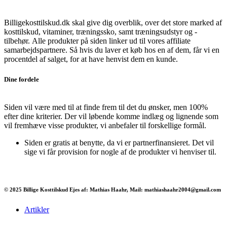
Billigekosttilskud.dk skal give dig overblik, over det store marked af
kosttilskud, vitaminer, træningssko, samt træningsudstyr og -
tilbehør.
Alle produkter på siden linker ud til vores affiliate
samarbejdspartnere. Så hvis du laver et køb hos en af dem, får vi en
procentdel af salget, for at have henvist dem en kunde.
Dine fordele
Siden vil være med til at finde frem til det du ønsker, men 100%
efter dine kriterier. Der vil løbende komme indlæg og lignende som
vil fremhæve visse produkter, vi anbefaler til forskellige formål.
Siden er gratis at benytte, da vi er partnerfinansieret. Det vil
sige vi får provision for nogle af de produkter vi henviser til.
© 2025 Billige Kosttilskud Ejes af: Mathias Haahr, Mail: mathiashaahr2004@gmail.com
Artikler
Har du brug for en billig lejebil kan du finde
billige biler til leje
her