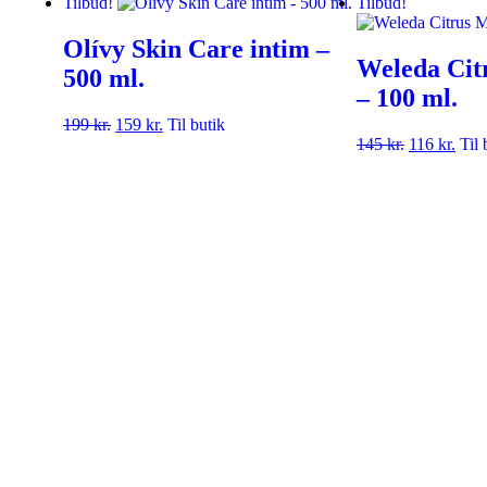
Tilbud!
Tilbud!
Olívy Skin Care intim –
Weleda Cit
500 ml.
– 100 ml.
199
kr.
159
kr.
Til butik
145
kr.
116
kr.
Til 