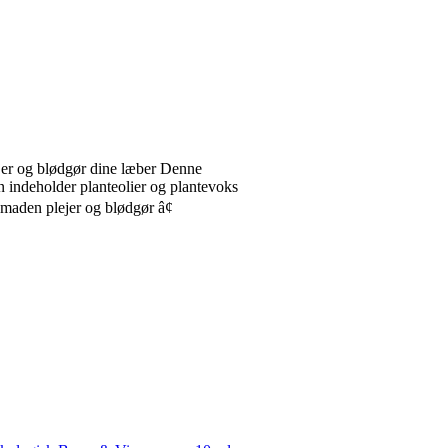
er og blødgør dine læber Denne
indeholder planteolier og plantevoks
maden plejer og blødgør â¢