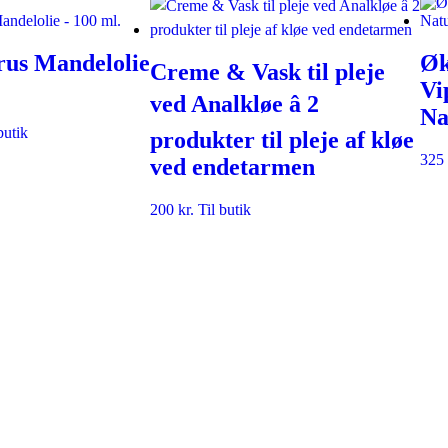
rus Mandelolie
Øk
Creme & Vask til pleje
Vi
ved Analkløe â 2
Na
butik
produkter til pleje af kløe
325
ved endetarmen
200
kr.
Til butik