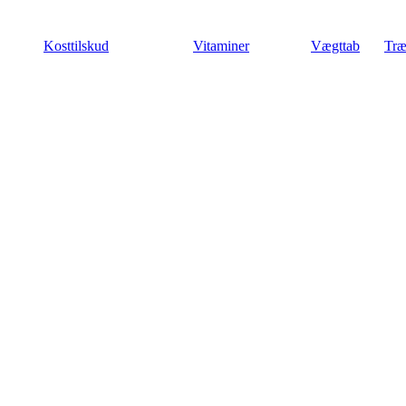
Videre
til
Kosttilskud
Vitaminer
Vægttab
Træ
indhold