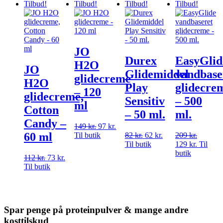
Tilbud!
Tilbud!
Tilbud!
Tilbud!
JO
Durex
EasyGlid
H2O
JO
Glidemiddel
vandbase
glidecreme
H2O
Play
glidecre
– 120
glidecreme,
Sensitiv
– 500
ml
Cotton
– 50 ml.
ml.
Candy –
149
kr.
Den
97
kr.
Den
60 ml
Til butik
oprindelige
aktuelle
82
kr.
Den
62
kr.
Den
209
kr.
Den
pris
pris
Til butik
oprindelige
aktuelle
129
kr.
oprindel
Den
Til
var:
er:
pris
pris
butik
pris
aktuelle
112
kr.
Den
73
kr.
Den
149 kr..
97 kr..
var:
er:
var:
pris
Til butik
oprindelige
aktuelle
82 kr..
62 kr..
209 kr..
er:
pris
pris
129 kr..
var:
er:
112 kr..
73 kr..
Spar penge på proteinpulver & mange andre
kosttilskud