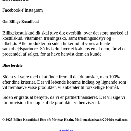
Facebook-f
Instagram
Om Billige Kosttilbud
Billigekosttilskud.dk skal give dig overblik, over det store marked af
kosttilskud, vitaminer, træningssko, samt træningsudstyr og -
tilbehør.
Alle produkter på siden linker ud til vores affiliate
samarbejdspartnere. Så hvis du laver et køb hos en af dem, får vi en
procentdel af salget, for at have henvist dem en kunde.
Dine fordele
Siden vil være med til at finde frem til det du ønsker, men 100%
efter dine kriterier. Der vil løbende komme indlæg og lignende som
vil fremhæve visse produkter, vi anbefaler til forskellige formål.
Siden er gratis at benytte, da vi er partnerfinansieret. Det vil sige vi
får provision for nogle af de produkter vi henviser til.
© 2025 Billige Kosttilskud Ejes af: Mathias Haahr, Mail: mathiashaahr2004@gmail.com