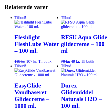
Relaterede varer
Tilbud!
Tilbud!
Fleshlight
RFSU Aqua Glide
FleshLube Water
glidecreme – 100
– 100 ml.
ml
119
kr.
107
kr.
Til butik
70
kr.
49
kr.
Til butik
Tilbud!
Tilbud!
EasyGlide
Durex
Vandbaseret
Glidemiddel
Glidecreme –
Naturals H2O –
1000 ml.
100 ml.