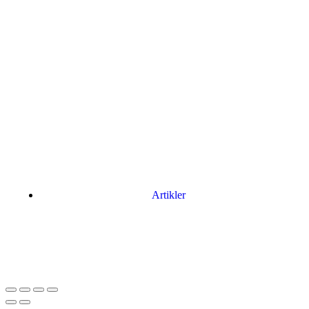
Artikler
Har du brug for en billig lejebil kan du finde
billige biler til leje
her