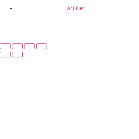
Artikler
Har du brug for en billig lejebil kan du finde
billige biler
til leje
her