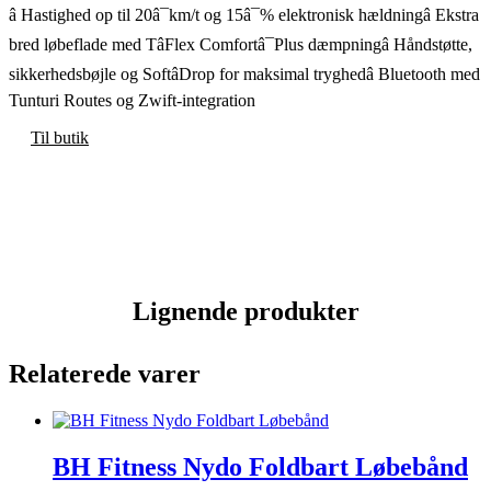
â Hastighed op til 20â¯km/t og 15â¯% elektronisk hældningâ Ekstra
bred løbeflade med TâFlex Comfortâ¯Plus dæmpningâ Håndstøtte,
sikkerhedsbøjle og SoftâDrop for maksimal tryghedâ Bluetooth med
Tunturi Routes og Zwift-integration
Til butik
Lignende produkter
Relaterede varer
BH Fitness Nydo Foldbart Løbebånd