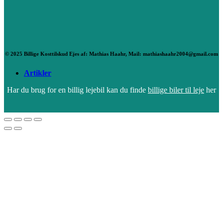
© 2025 Billige Kosttilskud Ejes af: Mathias Haahr, Mail: mathiashaahr2004@gmail.com
Artikler
Har du brug for en billig lejebil kan du finde
billige biler til leje
her