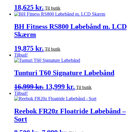
18,625
kr.
Til butik
BH Fitness RS800 Løbebånd m. LCD
Skærm
19,875
kr.
Til butik
Tilbud!
Tunturi T60 Signature Løbebånd
16,999
kr.
Den
13,999
kr.
Den
Til butik
Tilbud!
oprindelige
aktuelle
pris
pris
var:
er:
Reebok FR20z Floatride Løbebånd –
16,999 kr..
13,999 kr..
Sort