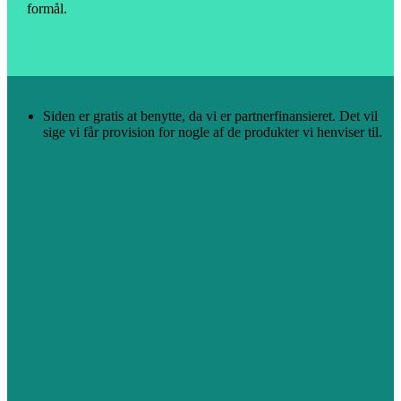
formål.
Siden er gratis at benytte, da vi er partnerfinansieret. Det vil
sige vi får provision for nogle af de produkter vi henviser til.