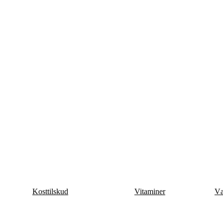
Kosttilskud
Vitaminer
Væ