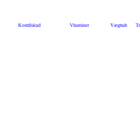
Kosttilskud
Vitaminer
Vægttab
Tr