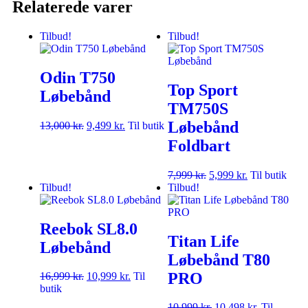
Relaterede varer
Tilbud!
Tilbud!
Odin T750
Top Sport
Løbebånd
TM750S
Løbebånd
13,000
kr.
9,499
kr.
Til butik
Foldbart
7,999
kr.
5,999
kr.
Til butik
Tilbud!
Tilbud!
Reebok SL8.0
Titan Life
Løbebånd
Løbebånd T80
PRO
16,999
kr.
10,999
kr.
Til
butik
10,999
kr.
10,498
kr.
Til