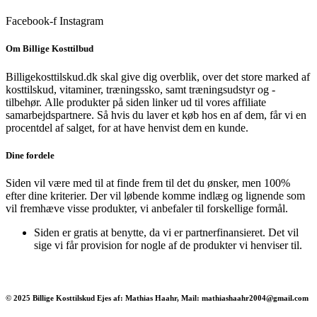
13,000 kr..
9,499 kr..
Facebook-f
Instagram
Om Billige Kosttilbud
Billigekosttilskud.dk skal give dig overblik, over det store marked af
kosttilskud, vitaminer, træningssko, samt træningsudstyr og -
tilbehør.
Alle produkter på siden linker ud til vores affiliate
samarbejdspartnere. Så hvis du laver et køb hos en af dem, får vi en
procentdel af salget, for at have henvist dem en kunde.
Dine fordele
Siden vil være med til at finde frem til det du ønsker, men 100%
efter dine kriterier. Der vil løbende komme indlæg og lignende som
vil fremhæve visse produkter, vi anbefaler til forskellige formål.
Siden er gratis at benytte, da vi er partnerfinansieret. Det vil
sige vi får provision for nogle af de produkter vi henviser til.
© 2025 Billige Kosttilskud Ejes af: Mathias Haahr, Mail: mathiashaahr2004@gmail.com