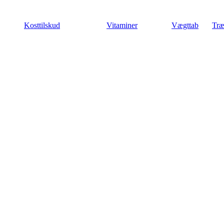
Videre
til
Kosttilskud
Vitaminer
Vægttab
Træ
indhold