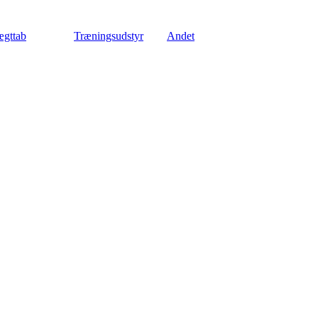
gttab
Træningsudstyr
Andet