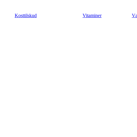
Videre
til
Kosttilskud
Vitaminer
Væ
indhold