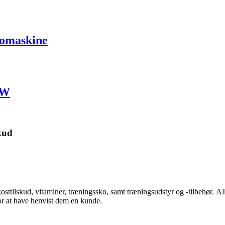
Romaskine
UW
kud
kosttilskud, vitaminer, træningssko, samt træningsudstyr og -tilbehør.
Al
for at have henvist dem en kunde.