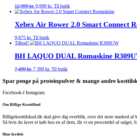
Den
Den
12,999
kr.
9,999
kr.
Til butik
oprindelige
aktuelle
pris
pris
var:
er:
Xebex Air Rower 2.0 Smart Connect 
12,999 kr..
9,999 kr..
9,875
kr.
Til butik
Tilbud!
BH I.AQUO DUAL Romaskine R309
Den
Den
7,499
kr.
7,399
kr.
Til butik
oprindelige
aktuelle
pris
pris
Spar penge på proteinpulver & mange andre kosttils
var:
er:
7,499 kr..
7,399 kr..
Facebook-f
Instagram
Om Billige Kosttilbud
Billigekosttilskud.dk skal give dig overblik, over det store marked af 
Så hvis du laver et køb hos en af dem, får vi en procentdel af salget, 
Dine fordele