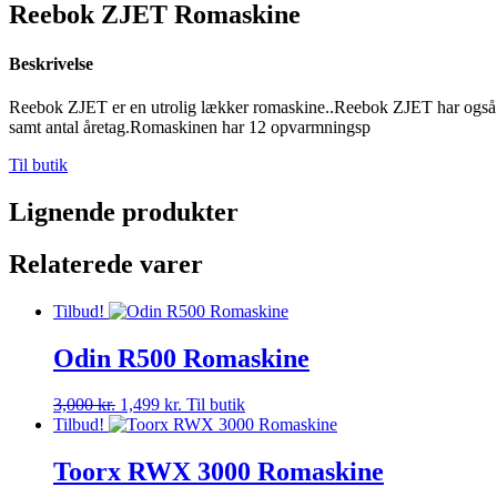
Reebok ZJET Romaskine
Beskrivelse
Reebok ZJET er en utrolig lækker romaskine..Reebok ZJET har også just
samt antal åretag.Romaskinen har 12 opvarmningsp
Til butik
Lignende produkter
Relaterede varer
Tilbud!
Odin R500 Romaskine
Den
Den
3,000
kr.
1,499
kr.
Til butik
oprindelige
aktuelle
Tilbud!
pris
pris
var:
er:
Toorx RWX 3000 Romaskine
3,000 kr..
1,499 kr..