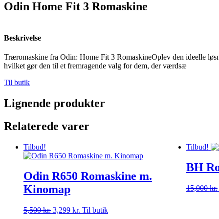
Odin Home Fit 3 Romaskine
Beskrivelse
Træromaskine fra Odin: Home Fit 3 RomaskineOplev den ideelle løsni
hvilket gør den til et fremragende valg for dem, der værdsæ
Til butik
Lignende produkter
Relaterede varer
Tilbud!
Tilbud!
BH Ro
Odin R650 Romaskine m.
Kinomap
15,000
kr.
5,500
kr.
Den
3,299
kr.
Den
Til butik
oprindelige
aktuelle