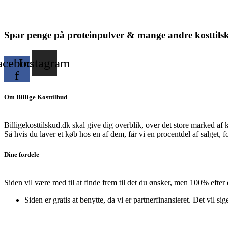
pris
pris
var:
er:
5,500 kr..
3,299 kr..
Spar penge på proteinpulver & mange andre kosttils
acebook-
Instagram
f
Om Billige Kosttilbud
Billigekosttilskud.dk skal give dig overblik, over det store marked af 
Så hvis du laver et køb hos en af dem, får vi en procentdel af salget, 
Dine fordele
Siden vil være med til at finde frem til det du ønsker, men 100% efter
Siden er gratis at benytte, da vi er partnerfinansieret. Det vil sig