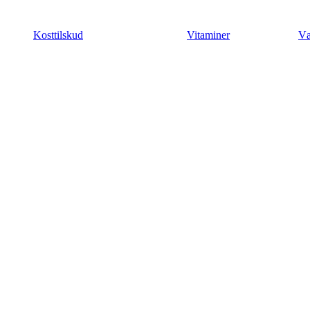
Videre
til
Kosttilskud
Vitaminer
Væ
indhold