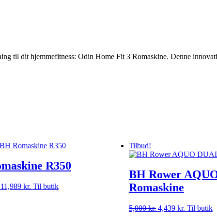
ng til dit hjemmefitness: Odin Home Fit 3 Romaskine. Denne innovativ
Tilbud!
maskine R350
BH Rower AQU
Romaskine
Den
11,989
kr.
Den
Til butik
oprindelige
aktuelle
pris
pris
5,000
kr.
Den
4,439
kr.
Den
Til butik
var:
er:
oprindelige
aktuelle