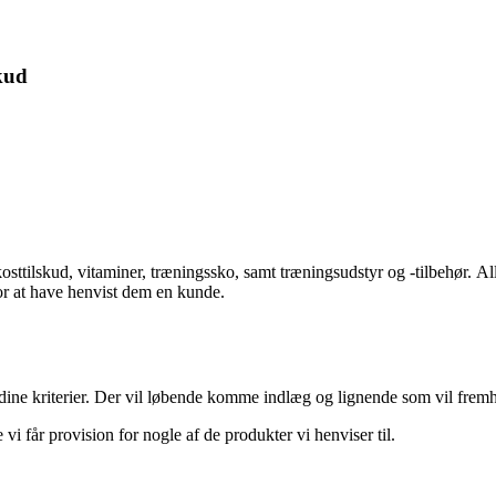
15,000 kr..
11,989 kr..
pris
pris
var:
er:
5,000 kr..
4,439 kr..
kud
kosttilskud, vitaminer, træningssko, samt træningsudstyr og -tilbehør.
Al
for at have henvist dem en kunde.
 dine kriterier. Der vil løbende komme indlæg og lignende som vil fremhæ
e vi får provision for nogle af de produkter vi henviser til.