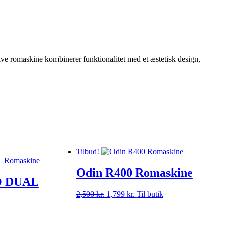
e romaskine kombinerer funktionalitet med et æstetisk design,
Tilbud!
Odin R400 Romaskine
O DUAL
2,500
kr.
Den
1,799
kr.
Den
Til butik
oprindelige
aktuelle
pris
pris
var:
er: