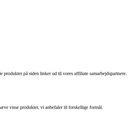
2,500 kr..
1,799 kr..
le produkter på siden linker ud til vores affiliate samarbejdspartnere.
ve visse produkter, vi anbefaler til forskellige formål.