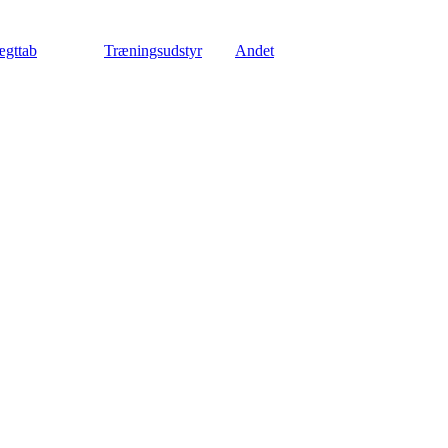
gttab
Træningsudstyr
Andet