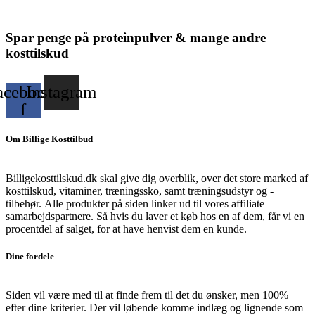
Spar penge på proteinpulver & mange andre
kosttilskud
acebook-
Instagram
f
Om Billige Kosttilbud
Billigekosttilskud.dk skal give dig overblik, over det store marked af
kosttilskud, vitaminer, træningssko, samt træningsudstyr og -
tilbehør.
Alle produkter på siden linker ud til vores affiliate
samarbejdspartnere. Så hvis du laver et køb hos en af dem, får vi en
procentdel af salget, for at have henvist dem en kunde.
Dine fordele
Siden vil være med til at finde frem til det du ønsker, men 100%
efter dine kriterier. Der vil løbende komme indlæg og lignende som