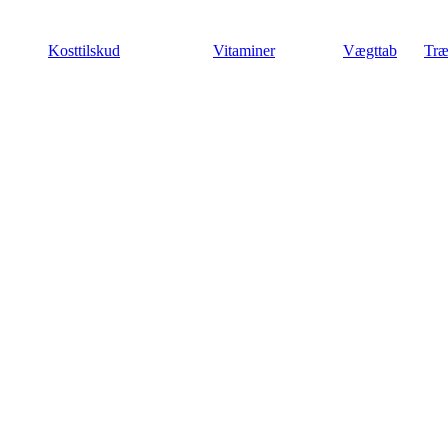
Videre
til
Kosttilskud
Vitaminer
Vægttab
Træ
indhold