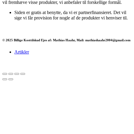
vil fremhæve visse produkter, vi anbefaler til forskellige formål.
Siden er gratis at benytte, da vi er partnerfinansieret. Det vil
sige vi får provision for nogle af de produkter vi henviser til.
© 2025 Billige Kosttilskud Ejes af: Mathias Haahr, Mail: mathiashaahr2004@gmail.com
Artikler
Har du brug for en billig lejebil kan du finde
billige biler til leje
her