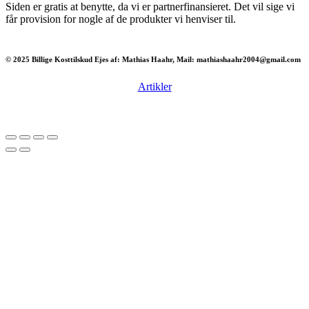
Siden er gratis at benytte, da vi er partnerfinansieret. Det vil sige vi
får provision for nogle af de produkter vi henviser til.
© 2025 Billige Kosttilskud Ejes af: Mathias Haahr, Mail: mathiashaahr2004@gmail.com
Artikler
Har du brug for en billig lejebil kan du finde
billige biler til leje
her