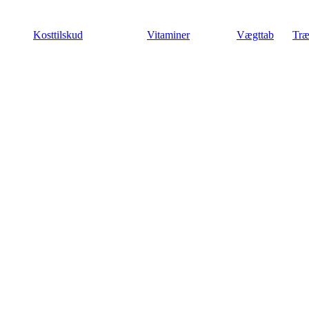
Videre
til
Kosttilskud
Vitaminer
Vægttab
Træ
indhold