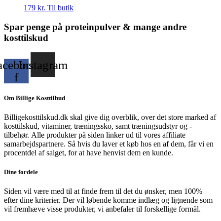
179
kr.
Til butik
Spar penge på proteinpulver & mange andre
kosttilskud
acebook-
Instagram
f
Om Billige Kosttilbud
Billigekosttilskud.dk skal give dig overblik, over det store marked af
kosttilskud, vitaminer, træningssko, samt træningsudstyr og -
tilbehør.
Alle produkter på siden linker ud til vores affiliate
samarbejdspartnere. Så hvis du laver et køb hos en af dem, får vi en
procentdel af salget, for at have henvist dem en kunde.
Dine fordele
Siden vil være med til at finde frem til det du ønsker, men 100%
efter dine kriterier. Der vil løbende komme indlæg og lignende som
vil fremhæve visse produkter, vi anbefaler til forskellige formål.