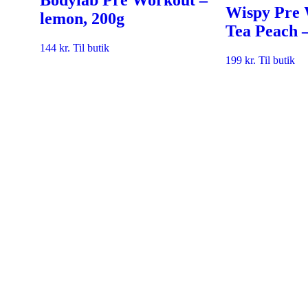
Wispy Pre 
lemon, 200g
Tea Peach –
144
kr.
Til butik
199
kr.
Til butik